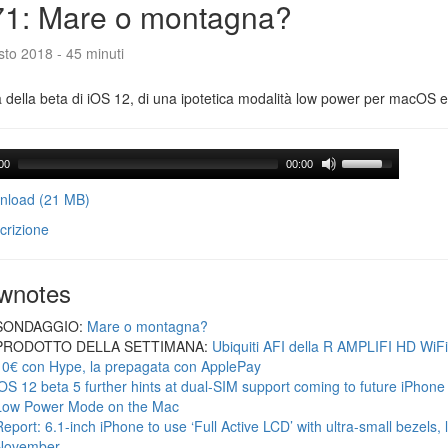
71: Mare o montagna?
to 2018 - 45 minuti
a della beta di iOS 12, di una ipotetica modalità low power per macOS e d
00
00:00
load (21 MB)
crizione
wnotes
SONDAGGIO:
Mare o montagna?
PRODOTTO DELLA SETTIMANA:
Ubiquiti AFI della R AMPLIFI HD WiF
10€ con Hype, la prepagata con ApplePay
iOS 12 beta 5 further hints at dual-SIM support coming to future iPhon
Low Power Mode on the Mac
Report: 6.1-inch iPhone to use ‘Full Active LCD’ with ultra-small bezels, 
November