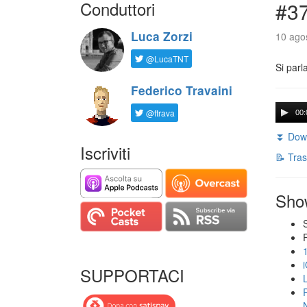
Conduttori
#3
Luca Zorzi
10 agos
@LucaTNT
Si parl
Federico Travaini
@ftrava
00:
⏬ Down
Iscriviti
📝 Tras
Sho
SUPPORTACI