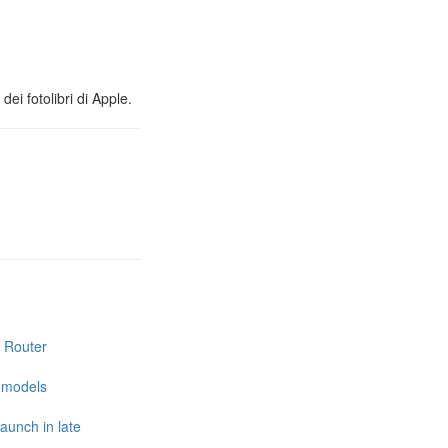
ei fotolibri di Apple.
i Router
e models
launch in late