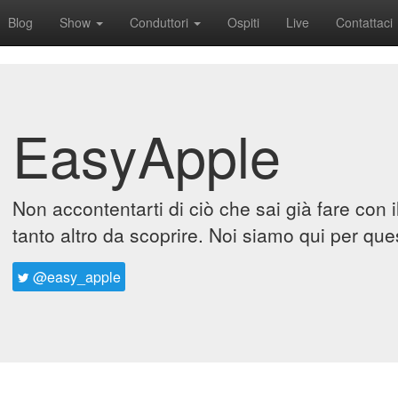
Blog
Show
Conduttori
Ospiti
Live
Contattaci
EasyApple
Non accontentarti di ciò che sai già fare con 
tanto altro da scoprire. Noi siamo qui per que
@easy_apple