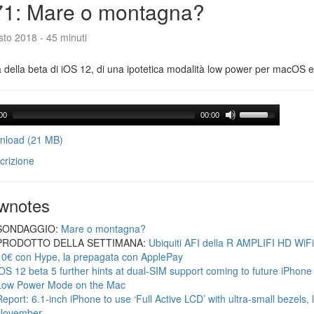
71: Mare o montagna?
to 2018 - 45 minuti
a della beta di iOS 12, di una ipotetica modalità low power per macOS e d
00
00:00
load (21 MB)
crizione
wnotes
SONDAGGIO:
Mare o montagna?
PRODOTTO DELLA SETTIMANA:
Ubiquiti AFI della R AMPLIFI HD WiF
10€ con Hype, la prepagata con ApplePay
iOS 12 beta 5 further hints at dual-SIM support coming to future iPhon
Low Power Mode on the Mac
Report: 6.1-inch iPhone to use ‘Full Active LCD’ with ultra-small bezels, 
November