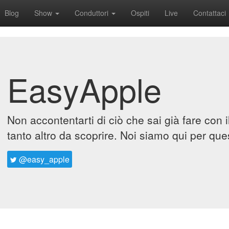
Blog
Show
Conduttori
Ospiti
Live
Contattaci
EasyApple
Non accontentarti di ciò che sai già fare con 
tanto altro da scoprire. Noi siamo qui per que
@easy_apple