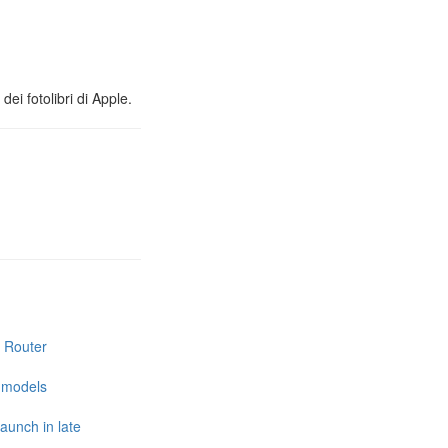
ei fotolibri di Apple.
i Router
e models
launch in late