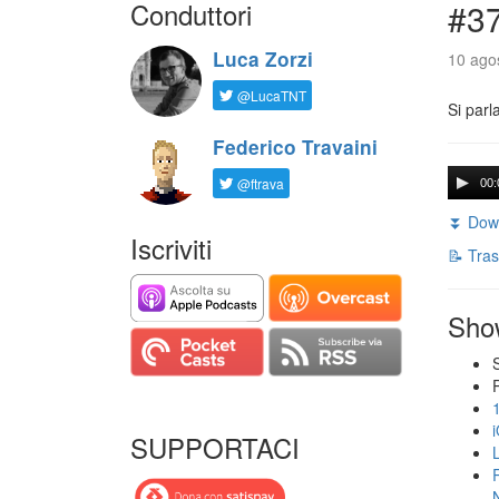
Conduttori
#3
Luca Zorzi
10 agos
@LucaTNT
Si parl
Federico Travaini
@ftrava
00:
⏬ Down
Iscriviti
📝 Tras
Sho
SUPPORTACI