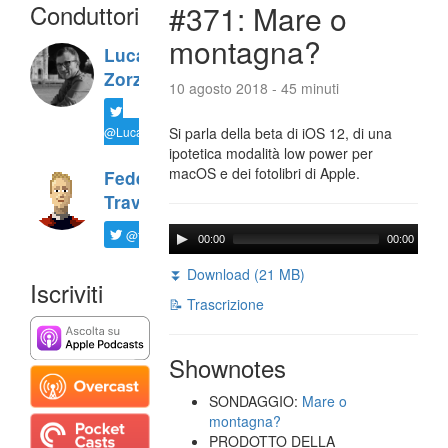
Conduttori
#371: Mare o
montagna?
Luca
Zorzi
10 agosto 2018 - 45 minuti
@LucaTNT
Si parla della beta di iOS 12, di una
ipotetica modalità low power per
macOS e dei fotolibri di Apple.
Federico
Travaini
@ftrava
00:00
00:00
⏬ Download (21 MB)
Iscriviti
📝 Trascrizione
Shownotes
SONDAGGIO:
Mare o
montagna?
PRODOTTO DELLA