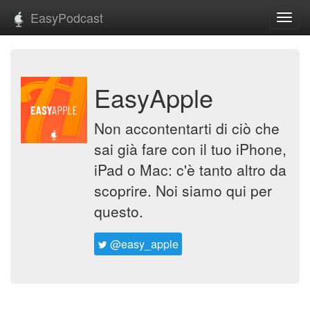
EasyPodcast
Toggl
navig
EasyApple
Non accontentarti di ciò che
sai già fare con il tuo iPhone,
iPad o Mac: c'è tanto altro da
scoprire. Noi siamo qui per
questo.
@easy_apple