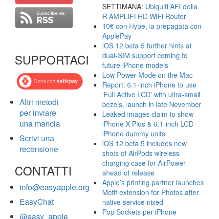
SETTIMANA:
Ubiquiti AFI della
R AMPLIFI HD WiFi Router
10€ con Hype, la prepagata con
ApplePay
iOS 12 beta 5 further hints at
dual-SIM support coming to
SUPPORTACI
future iPhone models
Low Power Mode on the Mac
Report: 6.1-inch iPhone to use
‘Full Active LCD’ with ultra-small
Altri metodi
bezels, launch in late November
per inviare
Leaked images claim to show
una mancia
iPhone X Plus & 6.1-inch LCD
iPhone dummy units
Scrivi una
iOS 12 beta 5 includes new
recensione
shots of AirPods wireless
charging case for AirPower
CONTATTI
ahead of release
Apple’s printing partner launches
info@easyapple.org
Motif extension for Photos after
EasyChat
native service nixed
Pop Sockets per iPhone
@easy_apple