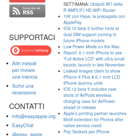
SETTIMANA:
Ubiquiti AFI della
R AMPLIFI HD WiFi Router
10€ con Hype, la prepagata con
ApplePay
iOS 12 beta 5 further hints at
dual-SIM support coming to
SUPPORTACI
future iPhone models
Low Power Mode on the Mac
Report: 6.1-inch iPhone to use
‘Full Active LCD’ with ultra-small
Altri metodi
bezels, launch in late November
per inviare
Leaked images claim to show
una mancia
iPhone X Plus & 6.1-inch LCD
iPhone dummy units
Scrivi una
iOS 12 beta 5 includes new
recensione
shots of AirPods wireless
charging case for AirPower
CONTATTI
ahead of release
Apple’s printing partner launches
info@easyapple.org
Motif extension for Photos after
EasyChat
native service nixed
Pop Sockets per iPhone
@easy_apple