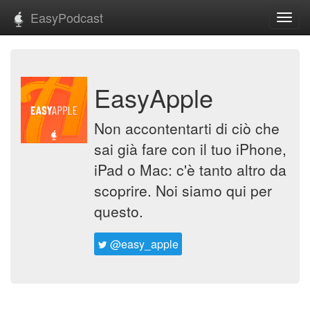
EasyPodcast
Toggl
navig
EasyApple
Non accontentarti di ciò che
sai già fare con il tuo iPhone,
iPad o Mac: c'è tanto altro da
scoprire. Noi siamo qui per
questo.
@easy_apple