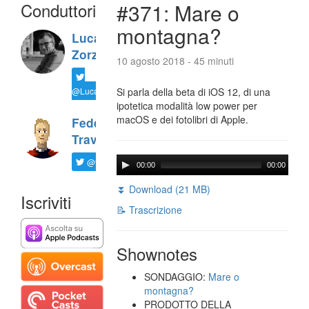
Conduttori
#371: Mare o
montagna?
Luca
Zorzi
10 agosto 2018 - 45 minuti
@LucaTNT
Si parla della beta di iOS 12, di una
ipotetica modalità low power per
macOS e dei fotolibri di Apple.
Federico
Travaini
@ftrava
00:00
00:00
⏬ Download (21 MB)
Iscriviti
📝 Trascrizione
Shownotes
SONDAGGIO:
Mare o
montagna?
PRODOTTO DELLA