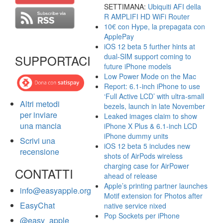
SETTIMANA:
Ubiquiti AFI della
R AMPLIFI HD WiFi Router
10€ con Hype, la prepagata con
ApplePay
iOS 12 beta 5 further hints at
dual-SIM support coming to
SUPPORTACI
future iPhone models
Low Power Mode on the Mac
Report: 6.1-inch iPhone to use
‘Full Active LCD’ with ultra-small
Altri metodi
bezels, launch in late November
per inviare
Leaked images claim to show
una mancia
iPhone X Plus & 6.1-inch LCD
iPhone dummy units
Scrivi una
iOS 12 beta 5 includes new
recensione
shots of AirPods wireless
charging case for AirPower
CONTATTI
ahead of release
Apple’s printing partner launches
info@easyapple.org
Motif extension for Photos after
EasyChat
native service nixed
Pop Sockets per iPhone
@easy_apple