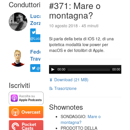
Conduttori
#371: Mare o
montagna?
Luca
Zorzi
10 agosto 2018 - 45 minuti
@LucaTNT
Si parla della beta di iOS 12, di una
ipotetica modalità low power per
macOS e dei fotolibri di Apple.
Federico
Travaini
@ftrava
00:00
00:00
⏬ Download (21 MB)
Iscriviti
📝 Trascrizione
Shownotes
SONDAGGIO:
Mare o
montagna?
PRODOTTO DELLA