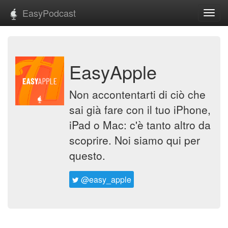
EasyPodcast
Toggl
navig
EasyApple
Non accontentarti di ciò che
sai già fare con il tuo iPhone,
iPad o Mac: c'è tanto altro da
scoprire. Noi siamo qui per
questo.
@easy_apple