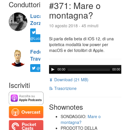
Conduttori
#371: Mare o
montagna?
Luca
Zorzi
10 agosto 2018 - 45 minuti
@LucaTNT
Si parla della beta di iOS 12, di una
ipotetica modalità low power per
macOS e dei fotolibri di Apple.
Federico
Travaini
@ftrava
00:00
00:00
⏬ Download (21 MB)
Iscriviti
📝 Trascrizione
Shownotes
SONDAGGIO:
Mare o
montagna?
PRODOTTO DELLA