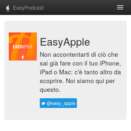
EasyPodcast
Toggl
navig
EasyApple
Non accontentarti di ciò che
sai già fare con il tuo iPhone,
iPad o Mac: c'è tanto altro da
scoprire. Noi siamo qui per
questo.
@easy_apple