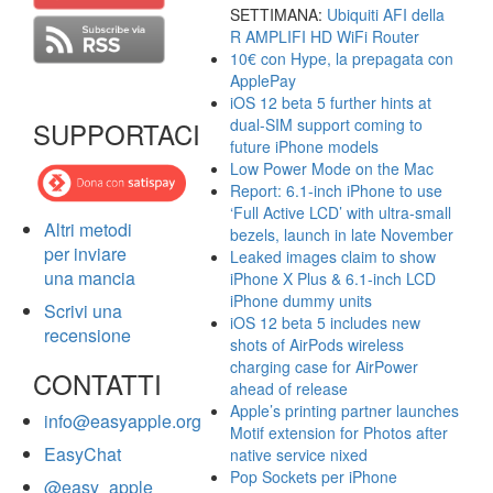
SETTIMANA:
Ubiquiti AFI della
R AMPLIFI HD WiFi Router
10€ con Hype, la prepagata con
ApplePay
iOS 12 beta 5 further hints at
dual-SIM support coming to
SUPPORTACI
future iPhone models
Low Power Mode on the Mac
Report: 6.1-inch iPhone to use
‘Full Active LCD’ with ultra-small
Altri metodi
bezels, launch in late November
per inviare
Leaked images claim to show
una mancia
iPhone X Plus & 6.1-inch LCD
iPhone dummy units
Scrivi una
iOS 12 beta 5 includes new
recensione
shots of AirPods wireless
charging case for AirPower
CONTATTI
ahead of release
Apple’s printing partner launches
info@easyapple.org
Motif extension for Photos after
EasyChat
native service nixed
Pop Sockets per iPhone
@easy_apple