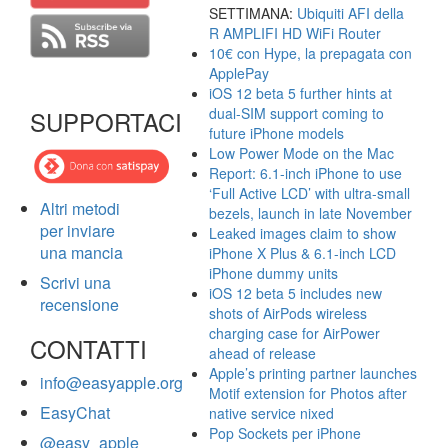
SETTIMANA:
Ubiquiti AFI della
R AMPLIFI HD WiFi Router
10€ con Hype, la prepagata con
ApplePay
iOS 12 beta 5 further hints at
dual-SIM support coming to
SUPPORTACI
future iPhone models
Low Power Mode on the Mac
Report: 6.1-inch iPhone to use
‘Full Active LCD’ with ultra-small
Altri metodi
bezels, launch in late November
per inviare
Leaked images claim to show
una mancia
iPhone X Plus & 6.1-inch LCD
iPhone dummy units
Scrivi una
iOS 12 beta 5 includes new
recensione
shots of AirPods wireless
charging case for AirPower
CONTATTI
ahead of release
Apple’s printing partner launches
info@easyapple.org
Motif extension for Photos after
EasyChat
native service nixed
Pop Sockets per iPhone
@easy_apple