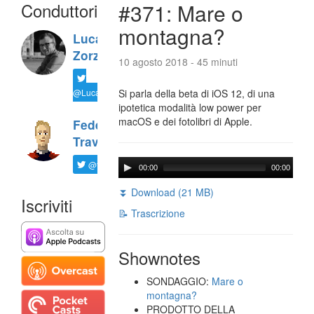
Conduttori
#371: Mare o
montagna?
Luca
Zorzi
10 agosto 2018 - 45 minuti
@LucaTNT
Si parla della beta di iOS 12, di una
ipotetica modalità low power per
macOS e dei fotolibri di Apple.
Federico
Travaini
@ftrava
00:00
00:00
⏬ Download (21 MB)
Iscriviti
📝 Trascrizione
Shownotes
SONDAGGIO:
Mare o
montagna?
PRODOTTO DELLA