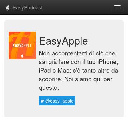
EasyPodcast
Toggl
navig
EasyApple
Non accontentarti di ciò che
sai già fare con il tuo iPhone,
iPad o Mac: c'è tanto altro da
scoprire. Noi siamo qui per
questo.
@easy_apple