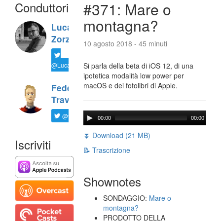
Conduttori
#371: Mare o
montagna?
Luca
Zorzi
10 agosto 2018 - 45 minuti
@LucaTNT
Si parla della beta di iOS 12, di una
ipotetica modalità low power per
macOS e dei fotolibri di Apple.
Federico
Travaini
@ftrava
00:00
00:00
⏬ Download (21 MB)
Iscriviti
📝 Trascrizione
Shownotes
SONDAGGIO:
Mare o
montagna?
PRODOTTO DELLA