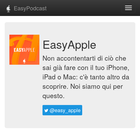
EasyPodcast
Toggl
navig
EasyApple
Non accontentarti di ciò che
sai già fare con il tuo iPhone,
iPad o Mac: c'è tanto altro da
scoprire. Noi siamo qui per
questo.
@easy_apple