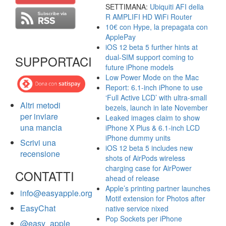
SETTIMANA:
Ubiquiti AFI della
R AMPLIFI HD WiFi Router
10€ con Hype, la prepagata con
ApplePay
iOS 12 beta 5 further hints at
dual-SIM support coming to
SUPPORTACI
future iPhone models
Low Power Mode on the Mac
Report: 6.1-inch iPhone to use
‘Full Active LCD’ with ultra-small
Altri metodi
bezels, launch in late November
per inviare
Leaked images claim to show
una mancia
iPhone X Plus & 6.1-inch LCD
iPhone dummy units
Scrivi una
iOS 12 beta 5 includes new
recensione
shots of AirPods wireless
charging case for AirPower
CONTATTI
ahead of release
Apple’s printing partner launches
info@easyapple.org
Motif extension for Photos after
EasyChat
native service nixed
Pop Sockets per iPhone
@easy_apple