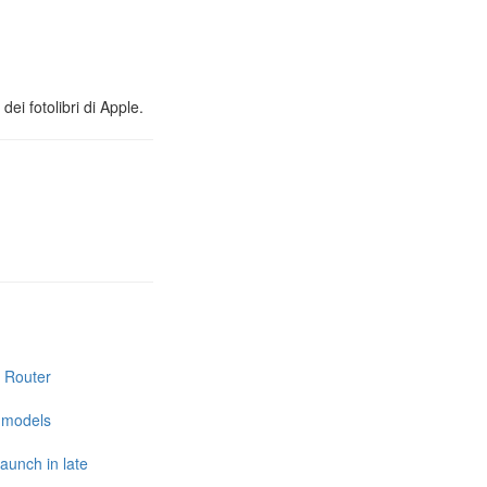
ei fotolibri di Apple.
i Router
e models
launch in late