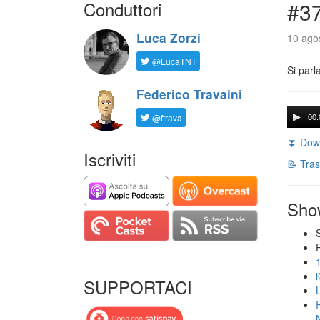
Conduttori
#3
Luca Zorzi
10 agos
@LucaTNT
Si parl
Federico Travaini
@ftrava
00:
⏬ Down
Iscriviti
📝 Tras
Sho
SUPPORTACI