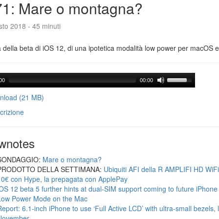
71: Mare o montagna?
to 2018 - 45 minuti
a della beta di iOS 12, di una ipotetica modalità low power per macOS e d
00
00:00
load (21 MB)
crizione
wnotes
SONDAGGIO:
Mare o montagna?
PRODOTTO DELLA SETTIMANA:
Ubiquiti AFI della R AMPLIFI HD WiF
10€ con Hype, la prepagata con ApplePay
iOS 12 beta 5 further hints at dual-SIM support coming to future iPhon
Low Power Mode on the Mac
Report: 6.1-inch iPhone to use ‘Full Active LCD’ with ultra-small bezels, 
November