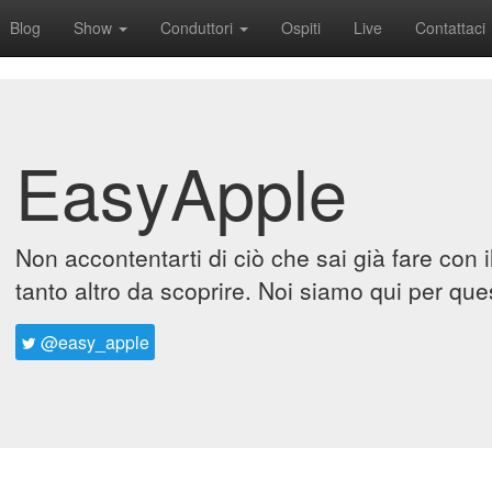
Blog
Show
Conduttori
Ospiti
Live
Contattaci
EasyApple
Non accontentarti di ciò che sai già fare con 
tanto altro da scoprire. Noi siamo qui per que
@easy_apple