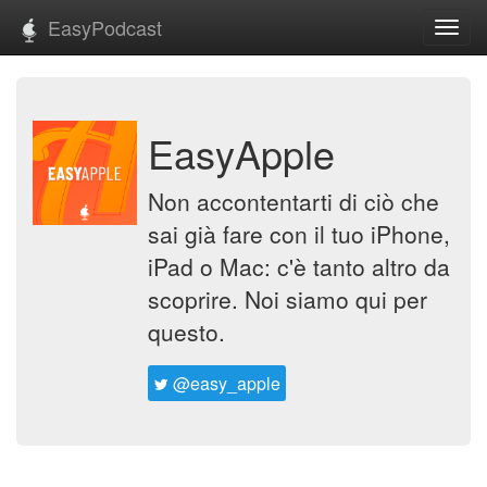
EasyPodcast
Toggl
navig
EasyApple
Non accontentarti di ciò che
sai già fare con il tuo iPhone,
iPad o Mac: c'è tanto altro da
scoprire. Noi siamo qui per
questo.
@easy_apple