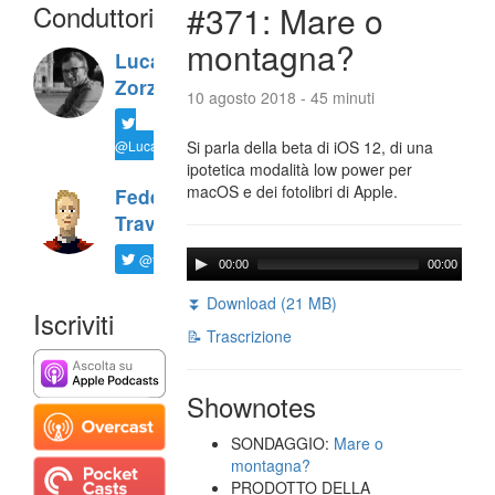
Conduttori
#371: Mare o
montagna?
Luca
Zorzi
10 agosto 2018 - 45 minuti
@LucaTNT
Si parla della beta di iOS 12, di una
ipotetica modalità low power per
macOS e dei fotolibri di Apple.
Federico
Travaini
@ftrava
00:00
00:00
⏬ Download (21 MB)
Iscriviti
📝 Trascrizione
Shownotes
SONDAGGIO:
Mare o
montagna?
PRODOTTO DELLA