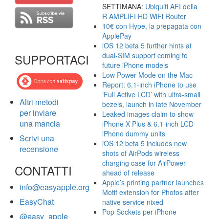
SETTIMANA:
Ubiquiti AFI della
R AMPLIFI HD WiFi Router
10€ con Hype, la prepagata con
ApplePay
iOS 12 beta 5 further hints at
dual-SIM support coming to
SUPPORTACI
future iPhone models
Low Power Mode on the Mac
Report: 6.1-inch iPhone to use
‘Full Active LCD’ with ultra-small
Altri metodi
bezels, launch in late November
per inviare
Leaked images claim to show
una mancia
iPhone X Plus & 6.1-inch LCD
iPhone dummy units
Scrivi una
iOS 12 beta 5 includes new
recensione
shots of AirPods wireless
charging case for AirPower
CONTATTI
ahead of release
Apple’s printing partner launches
info@easyapple.org
Motif extension for Photos after
EasyChat
native service nixed
Pop Sockets per iPhone
@easy_apple