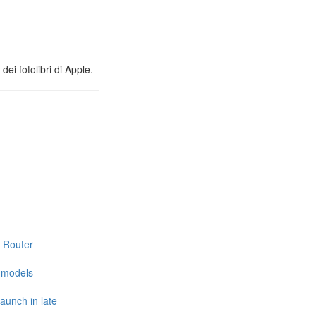
ei fotolibri di Apple.
i Router
e models
launch in late