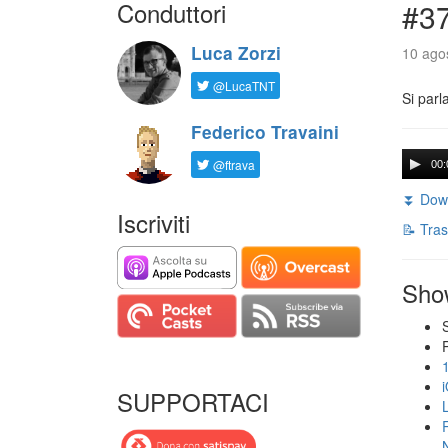
Conduttori
#3
Luca Zorzi
10 agos
@LucaTNT
Si parl
Federico Travaini
@ftrava
00:
⏬ Down
Iscriviti
📝 Tras
Sho
SUPPORTACI