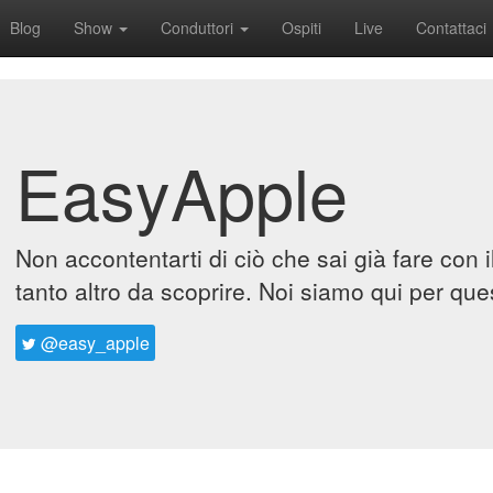
Blog
Show
Conduttori
Ospiti
Live
Contattaci
EasyApple
Non accontentarti di ciò che sai già fare con 
tanto altro da scoprire. Noi siamo qui per que
@easy_apple