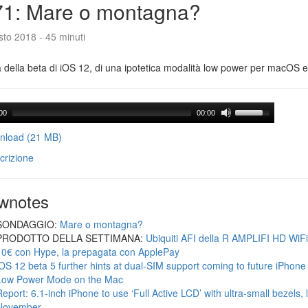
71: Mare o montagna?
to 2018 - 45 minuti
a della beta di iOS 12, di una ipotetica modalità low power per macOS e d
00
00:00
load (21 MB)
crizione
wnotes
SONDAGGIO:
Mare o montagna?
PRODOTTO DELLA SETTIMANA:
Ubiquiti AFI della R AMPLIFI HD WiF
10€ con Hype, la prepagata con ApplePay
iOS 12 beta 5 further hints at dual-SIM support coming to future iPhon
Low Power Mode on the Mac
Report: 6.1-inch iPhone to use ‘Full Active LCD’ with ultra-small bezels, 
November