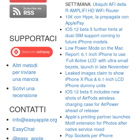
SETTIMANA:
Ubiquiti AFI della
R AMPLIFI HD WiFi Router
10€ con Hype, la prepagata con
ApplePay
iOS 12 beta 5 further hints at
dual-SIM support coming to
SUPPORTACI
future iPhone models
Low Power Mode on the Mac
Report: 6.1-inch iPhone to use
‘Full Active LCD’ with ultra-small
Altri metodi
bezels, launch in late November
per inviare
Leaked images claim to show
una mancia
iPhone X Plus & 6.1-inch LCD
iPhone dummy units
Scrivi una
iOS 12 beta 5 includes new
recensione
shots of AirPods wireless
charging case for AirPower
CONTATTI
ahead of release
Apple’s printing partner launches
info@easyapple.org
Motif extension for Photos after
EasyChat
native service nixed
Pop Sockets per iPhone
@easy_apple