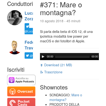
Conduttori
#371: Mare o
montagna?
Luca
Zorzi
10 agosto 2018 - 45 minuti
@LucaTNT
Si parla della beta di iOS 12, di una
ipotetica modalità low power per
macOS e dei fotolibri di Apple.
Federico
Travaini
@ftrava
00:00
00:00
⏬ Download (21 MB)
Iscriviti
📝 Trascrizione
Shownotes
SONDAGGIO:
Mare o
montagna?
PRODOTTO DELLA