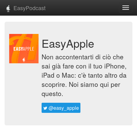
EasyPodcast
Toggl
navig
EasyApple
Non accontentarti di ciò che
sai già fare con il tuo iPhone,
iPad o Mac: c'è tanto altro da
scoprire. Noi siamo qui per
questo.
@easy_apple