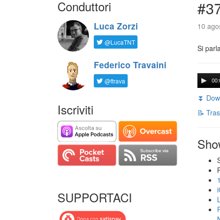
Conduttori
#3
Luca Zorzi
10 agos
@LucaTNT
Si parl
Federico Travaini
@ftrava
00:
⏬ Down
Iscriviti
📝 Tras
Sho
SUPPORTACI