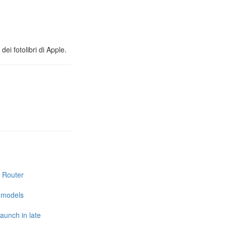
ei fotolibri di Apple.
i Router
e models
launch in late