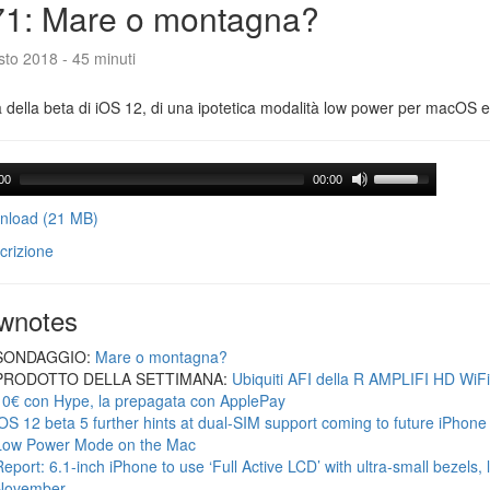
71: Mare o montagna?
to 2018 - 45 minuti
a della beta di iOS 12, di una ipotetica modalità low power per macOS e d
00
00:00
load (21 MB)
crizione
wnotes
SONDAGGIO:
Mare o montagna?
PRODOTTO DELLA SETTIMANA:
Ubiquiti AFI della R AMPLIFI HD WiF
10€ con Hype, la prepagata con ApplePay
iOS 12 beta 5 further hints at dual-SIM support coming to future iPhon
Low Power Mode on the Mac
Report: 6.1-inch iPhone to use ‘Full Active LCD’ with ultra-small bezels, 
November