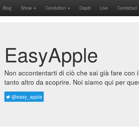
Blog
Show
Conduttori
Ospiti
Live
Contattaci
EasyApple
Non accontentarti di ciò che sai già fare con 
tanto altro da scoprire. Noi siamo qui per que
@easy_apple