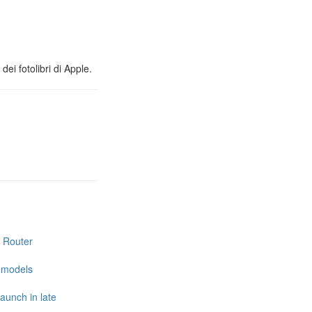
ei fotolibri di Apple.
i Router
e models
launch in late