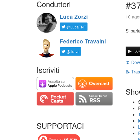
Conduttori
#3
Luca Zorzi
10 agos
@LucaTNT
Si parl
Federico Travaini
@ftrava
00:
⏬ Down
Iscriviti
📝 Tras
Sho
SUPPORTACI