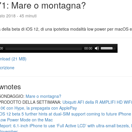
71: Mare o montagna?
to 2018 - 45 minuti
a della beta di iOS 12, di una ipotetica modalità low power per macOS e d
00
00:00
load (21 MB)
crizione
wnotes
SONDAGGIO:
Mare o montagna?
PRODOTTO DELLA SETTIMANA:
Ubiquiti AFI della R AMPLIFI HD WiF
10€ con Hype, la prepagata con ApplePay
iOS 12 beta 5 further hints at dual-SIM support coming to future iPhon
Low Power Mode on the Mac
Report: 6.1-inch iPhone to use ‘Full Active LCD’ with ultra-small bezels, 
November