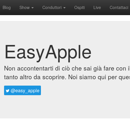
Blog
Show
Conduttori
Ospiti
Live
Contattaci
EasyApple
Non accontentarti di ciò che sai già fare con 
tanto altro da scoprire. Noi siamo qui per que
@easy_apple