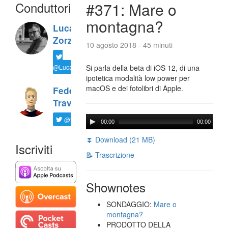
Conduttori
#371: Mare o
montagna?
Luca
Zorzi
10 agosto 2018 - 45 minuti
@LucaTNT
Si parla della beta di iOS 12, di una
ipotetica modalità low power per
macOS e dei fotolibri di Apple.
Federico
Travaini
@ftrava
00:00
00:00
⏬ Download (21 MB)
Iscriviti
📝 Trascrizione
Shownotes
SONDAGGIO:
Mare o
montagna?
PRODOTTO DELLA