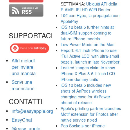
SETTIMANA:
Ubiquiti AFI della
R AMPLIFI HD WiFi Router
10€ con Hype, la prepagata con
ApplePay
iOS 12 beta 5 further hints at
dual-SIM support coming to
SUPPORTACI
future iPhone models
Low Power Mode on the Mac
Report: 6.1-inch iPhone to use
‘Full Active LCD’ with ultra-small
Altri metodi
bezels, launch in late November
per inviare
Leaked images claim to show
una mancia
iPhone X Plus & 6.1-inch LCD
iPhone dummy units
Scrivi una
iOS 12 beta 5 includes new
recensione
shots of AirPods wireless
charging case for AirPower
CONTATTI
ahead of release
Apple’s printing partner launches
info@easyapple.org
Motif extension for Photos after
EasyChat
native service nixed
Pop Sockets per iPhone
@easy_apple