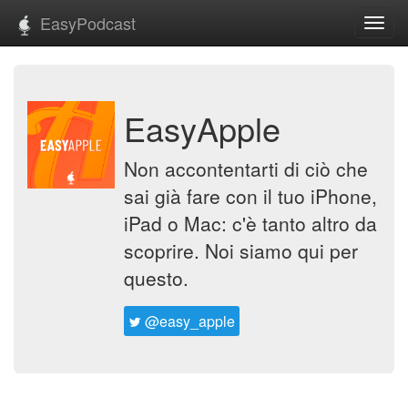
EasyPodcast
Toggl
navig
EasyApple
Non accontentarti di ciò che
sai già fare con il tuo iPhone,
iPad o Mac: c'è tanto altro da
scoprire. Noi siamo qui per
questo.
@easy_apple