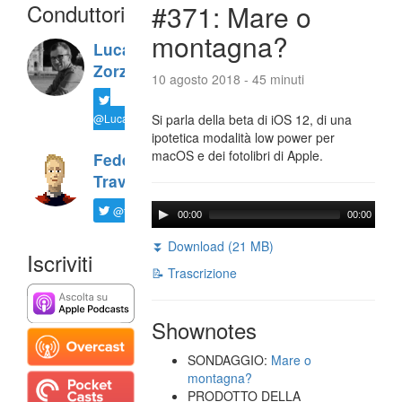
Conduttori
#371: Mare o
montagna?
Luca
Zorzi
10 agosto 2018 - 45 minuti
@LucaTNT
Si parla della beta di iOS 12, di una
ipotetica modalità low power per
macOS e dei fotolibri di Apple.
Federico
Travaini
@ftrava
00:00
00:00
⏬ Download (21 MB)
Iscriviti
📝 Trascrizione
Shownotes
SONDAGGIO:
Mare o
montagna?
PRODOTTO DELLA