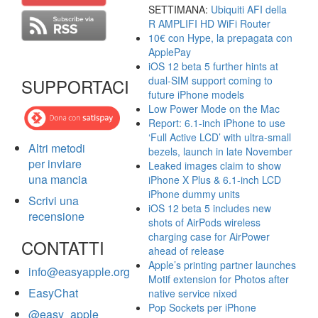
SETTIMANA:
Ubiquiti AFI della
R AMPLIFI HD WiFi Router
10€ con Hype, la prepagata con
ApplePay
iOS 12 beta 5 further hints at
dual-SIM support coming to
SUPPORTACI
future iPhone models
Low Power Mode on the Mac
Report: 6.1-inch iPhone to use
‘Full Active LCD’ with ultra-small
Altri metodi
bezels, launch in late November
per inviare
Leaked images claim to show
una mancia
iPhone X Plus & 6.1-inch LCD
iPhone dummy units
Scrivi una
iOS 12 beta 5 includes new
recensione
shots of AirPods wireless
charging case for AirPower
CONTATTI
ahead of release
Apple’s printing partner launches
info@easyapple.org
Motif extension for Photos after
EasyChat
native service nixed
Pop Sockets per iPhone
@easy_apple