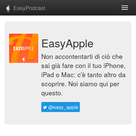
EasyPodcast
Toggl
navig
EasyApple
Non accontentarti di ciò che
sai già fare con il tuo iPhone,
iPad o Mac: c'è tanto altro da
scoprire. Noi siamo qui per
questo.
@easy_apple