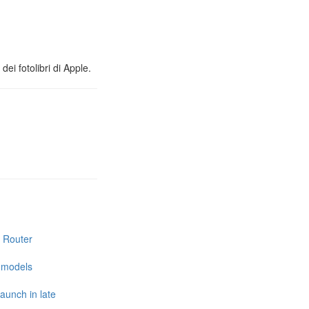
ei fotolibri di Apple.
i Router
e models
launch in late