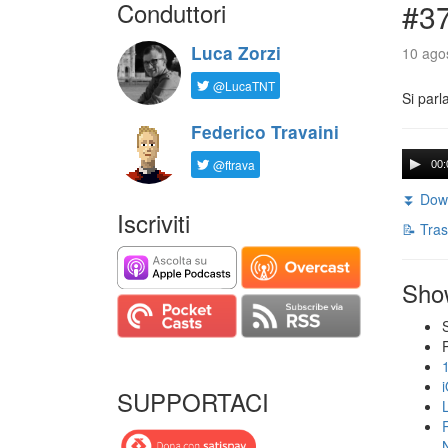
Conduttori
#3
Luca Zorzi
10 agos
@LucaTNT
Si parl
Federico Travaini
@ftrava
00:
⏬ Down
Iscriviti
📝 Tras
Sho
SUPPORTACI