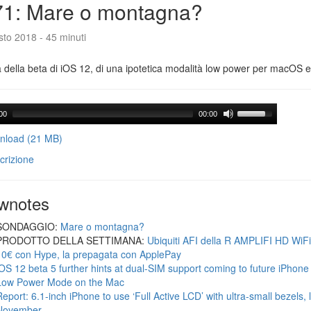
71: Mare o montagna?
to 2018 - 45 minuti
a della beta di iOS 12, di una ipotetica modalità low power per macOS e d
00
00:00
load (21 MB)
crizione
wnotes
SONDAGGIO:
Mare o montagna?
PRODOTTO DELLA SETTIMANA:
Ubiquiti AFI della R AMPLIFI HD WiF
10€ con Hype, la prepagata con ApplePay
iOS 12 beta 5 further hints at dual-SIM support coming to future iPhon
Low Power Mode on the Mac
Report: 6.1-inch iPhone to use ‘Full Active LCD’ with ultra-small bezels, 
November