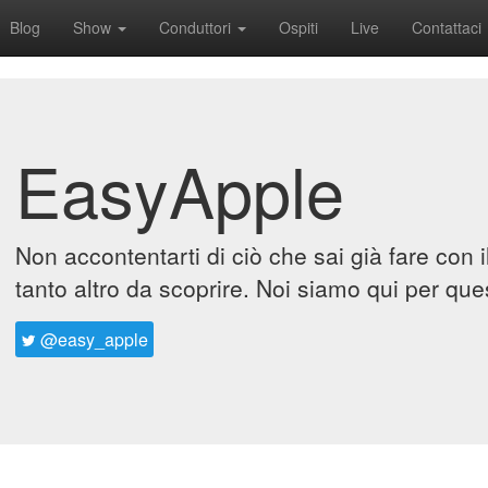
Blog
Show
Conduttori
Ospiti
Live
Contattaci
EasyApple
Non accontentarti di ciò che sai già fare con 
tanto altro da scoprire. Noi siamo qui per que
@easy_apple