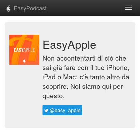
EasyPodcast
Toggl
navig
EasyApple
Non accontentarti di ciò che
sai già fare con il tuo iPhone,
iPad o Mac: c'è tanto altro da
scoprire. Noi siamo qui per
questo.
@easy_apple