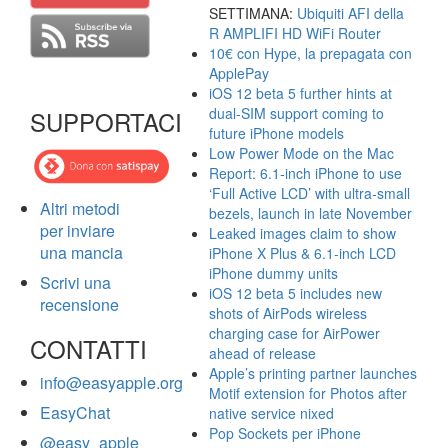
SETTIMANA:
Ubiquiti AFI della
R AMPLIFI HD WiFi Router
10€ con Hype, la prepagata con
ApplePay
iOS 12 beta 5 further hints at
dual-SIM support coming to
SUPPORTACI
future iPhone models
Low Power Mode on the Mac
Report: 6.1-inch iPhone to use
‘Full Active LCD’ with ultra-small
Altri metodi
bezels, launch in late November
per inviare
Leaked images claim to show
una mancia
iPhone X Plus & 6.1-inch LCD
iPhone dummy units
Scrivi una
iOS 12 beta 5 includes new
recensione
shots of AirPods wireless
charging case for AirPower
CONTATTI
ahead of release
Apple’s printing partner launches
info@easyapple.org
Motif extension for Photos after
EasyChat
native service nixed
Pop Sockets per iPhone
@easy_apple