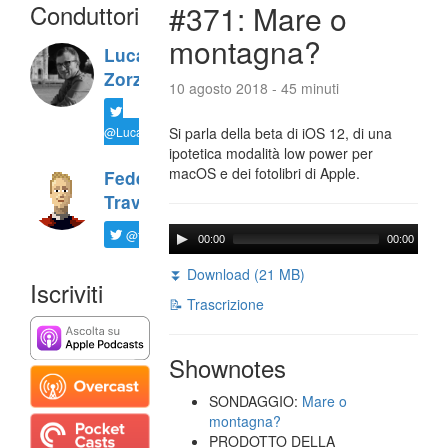
Conduttori
#371: Mare o
montagna?
Luca
Zorzi
10 agosto 2018 - 45 minuti
@LucaTNT
Si parla della beta di iOS 12, di una
ipotetica modalità low power per
macOS e dei fotolibri di Apple.
Federico
Travaini
@ftrava
00:00
00:00
⏬ Download (21 MB)
Iscriviti
📝 Trascrizione
Shownotes
SONDAGGIO:
Mare o
montagna?
PRODOTTO DELLA