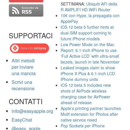
SETTIMANA:
Ubiquiti AFI della
R AMPLIFI HD WiFi Router
10€ con Hype, la prepagata con
ApplePay
iOS 12 beta 5 further hints at
dual-SIM support coming to
SUPPORTACI
future iPhone models
Low Power Mode on the Mac
Report: 6.1-inch iPhone to use
‘Full Active LCD’ with ultra-small
Altri metodi
bezels, launch in late November
per inviare
Leaked images claim to show
una mancia
iPhone X Plus & 6.1-inch LCD
iPhone dummy units
Scrivi una
iOS 12 beta 5 includes new
recensione
shots of AirPods wireless
charging case for AirPower
CONTATTI
ahead of release
Apple’s printing partner launches
info@easyapple.org
Motif extension for Photos after
EasyChat
native service nixed
Pop Sockets per iPhone
@easy_apple