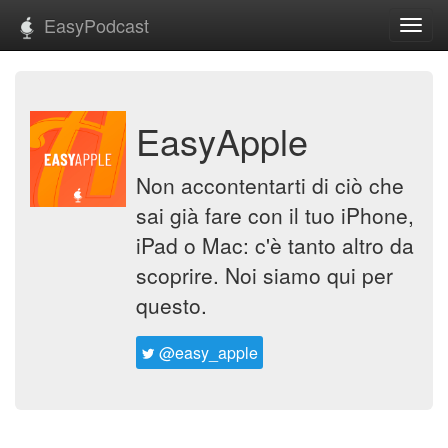
EasyPodcast
Toggl
navig
EasyApple
Non accontentarti di ciò che
sai già fare con il tuo iPhone,
iPad o Mac: c'è tanto altro da
scoprire. Noi siamo qui per
questo.
@easy_apple