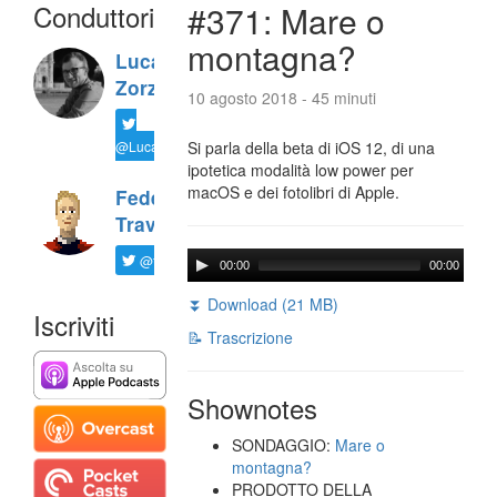
Conduttori
#371: Mare o
montagna?
Luca
Zorzi
10 agosto 2018 - 45 minuti
@LucaTNT
Si parla della beta di iOS 12, di una
ipotetica modalità low power per
macOS e dei fotolibri di Apple.
Federico
Travaini
@ftrava
00:00
00:00
⏬ Download (21 MB)
Iscriviti
📝 Trascrizione
Shownotes
SONDAGGIO:
Mare o
montagna?
PRODOTTO DELLA