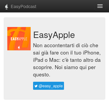
EasyPodcast
Toggl
navig
EasyApple
Non accontentarti di ciò che
sai già fare con il tuo iPhone,
iPad o Mac: c'è tanto altro da
scoprire. Noi siamo qui per
questo.
@easy_apple