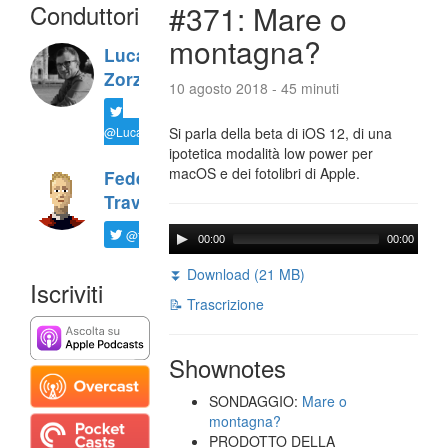
Conduttori
#371: Mare o
montagna?
Luca
Zorzi
10 agosto 2018 - 45 minuti
@LucaTNT
Si parla della beta di iOS 12, di una
ipotetica modalità low power per
macOS e dei fotolibri di Apple.
Federico
Travaini
@ftrava
00:00
00:00
⏬ Download (21 MB)
Iscriviti
📝 Trascrizione
Shownotes
SONDAGGIO:
Mare o
montagna?
PRODOTTO DELLA