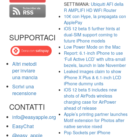
SETTIMANA:
Ubiquiti AFI della
R AMPLIFI HD WiFi Router
10€ con Hype, la prepagata con
ApplePay
iOS 12 beta 5 further hints at
dual-SIM support coming to
SUPPORTACI
future iPhone models
Low Power Mode on the Mac
Report: 6.1-inch iPhone to use
‘Full Active LCD’ with ultra-small
Altri metodi
bezels, launch in late November
per inviare
Leaked images claim to show
una mancia
iPhone X Plus & 6.1-inch LCD
iPhone dummy units
Scrivi una
iOS 12 beta 5 includes new
recensione
shots of AirPods wireless
charging case for AirPower
CONTATTI
ahead of release
Apple’s printing partner launches
info@easyapple.org
Motif extension for Photos after
EasyChat
native service nixed
Pop Sockets per iPhone
@easy_apple