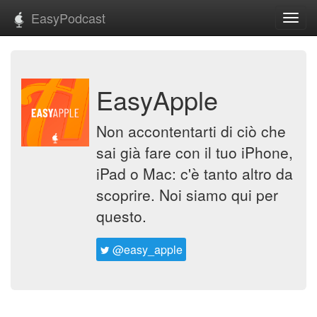
EasyPodcast
Toggl
navig
EasyApple
Non accontentarti di ciò che
sai già fare con il tuo iPhone,
iPad o Mac: c'è tanto altro da
scoprire. Noi siamo qui per
questo.
@easy_apple