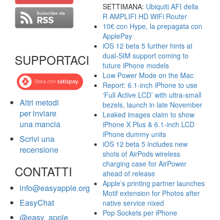
SETTIMANA:
Ubiquiti AFI della
R AMPLIFI HD WiFi Router
10€ con Hype, la prepagata con
ApplePay
iOS 12 beta 5 further hints at
dual-SIM support coming to
SUPPORTACI
future iPhone models
Low Power Mode on the Mac
Report: 6.1-inch iPhone to use
‘Full Active LCD’ with ultra-small
Altri metodi
bezels, launch in late November
per inviare
Leaked images claim to show
una mancia
iPhone X Plus & 6.1-inch LCD
iPhone dummy units
Scrivi una
iOS 12 beta 5 includes new
recensione
shots of AirPods wireless
charging case for AirPower
CONTATTI
ahead of release
Apple’s printing partner launches
info@easyapple.org
Motif extension for Photos after
EasyChat
native service nixed
Pop Sockets per iPhone
@easy_apple