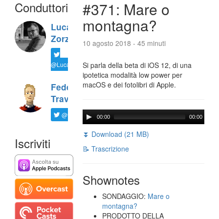
Conduttori
#371: Mare o
montagna?
Luca
Zorzi
10 agosto 2018 - 45 minuti
@LucaTNT
Si parla della beta di iOS 12, di una
ipotetica modalità low power per
macOS e dei fotolibri di Apple.
Federico
Travaini
@ftrava
00:00
00:00
⏬ Download (21 MB)
Iscriviti
📝 Trascrizione
Shownotes
SONDAGGIO:
Mare o
montagna?
PRODOTTO DELLA