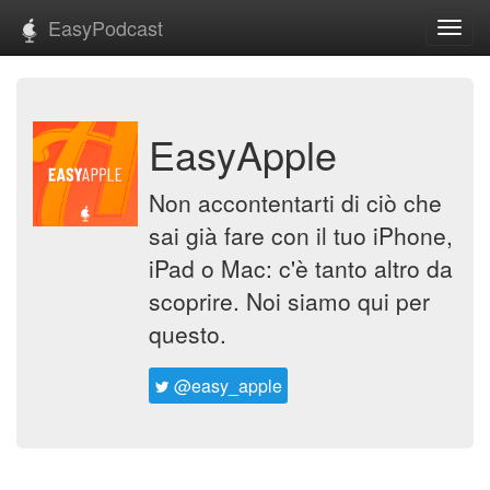
EasyPodcast
Toggl
navig
EasyApple
Non accontentarti di ciò che
sai già fare con il tuo iPhone,
iPad o Mac: c'è tanto altro da
scoprire. Noi siamo qui per
questo.
@easy_apple