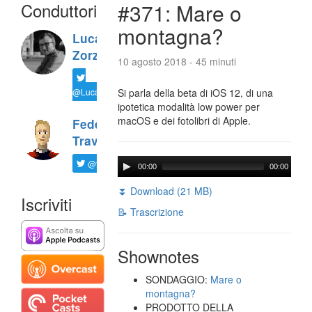
Conduttori
#371: Mare o
montagna?
Luca
Zorzi
10 agosto 2018 - 45 minuti
@LucaTNT
Si parla della beta di iOS 12, di una
ipotetica modalità low power per
macOS e dei fotolibri di Apple.
Federico
Travaini
@ftrava
00:00
00:00
⏬ Download (21 MB)
Iscriviti
📝 Trascrizione
Shownotes
SONDAGGIO:
Mare o
montagna?
PRODOTTO DELLA