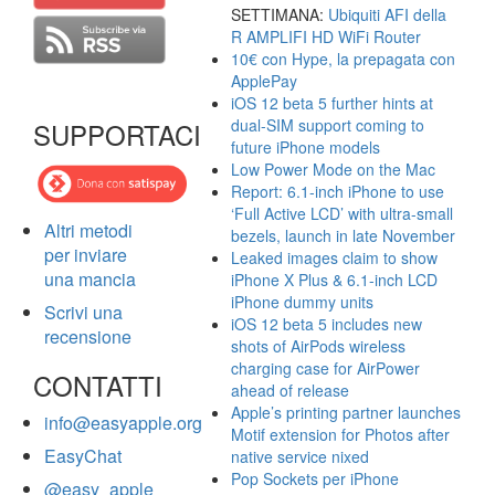
SETTIMANA:
Ubiquiti AFI della
R AMPLIFI HD WiFi Router
10€ con Hype, la prepagata con
ApplePay
iOS 12 beta 5 further hints at
dual-SIM support coming to
SUPPORTACI
future iPhone models
Low Power Mode on the Mac
Report: 6.1-inch iPhone to use
‘Full Active LCD’ with ultra-small
Altri metodi
bezels, launch in late November
per inviare
Leaked images claim to show
una mancia
iPhone X Plus & 6.1-inch LCD
iPhone dummy units
Scrivi una
iOS 12 beta 5 includes new
recensione
shots of AirPods wireless
charging case for AirPower
CONTATTI
ahead of release
Apple’s printing partner launches
info@easyapple.org
Motif extension for Photos after
EasyChat
native service nixed
Pop Sockets per iPhone
@easy_apple