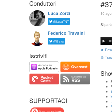
Conduttori
#3
Luca Zorzi
10 agos
@LucaTNT
Si parl
Federico Travaini
@ftrava
00:
⏬ Down
Iscriviti
📝 Tras
Sho
SUPPORTACI