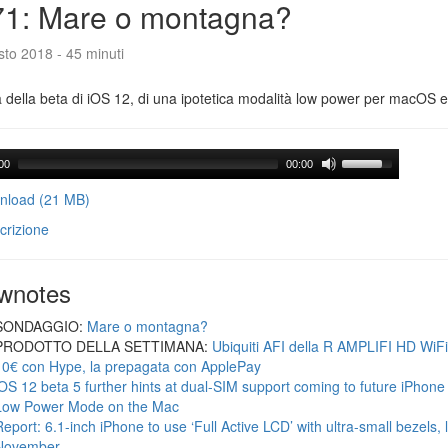
71: Mare o montagna?
to 2018 - 45 minuti
a della beta di iOS 12, di una ipotetica modalità low power per macOS e d
00
00:00
load (21 MB)
crizione
wnotes
SONDAGGIO:
Mare o montagna?
PRODOTTO DELLA SETTIMANA:
Ubiquiti AFI della R AMPLIFI HD WiF
10€ con Hype, la prepagata con ApplePay
iOS 12 beta 5 further hints at dual-SIM support coming to future iPhon
Low Power Mode on the Mac
Report: 6.1-inch iPhone to use ‘Full Active LCD’ with ultra-small bezels, 
November