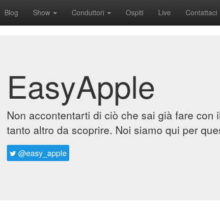
Blog
Show
Conduttori
Ospiti
Live
Contattaci
EasyApple
Non accontentarti di ciò che sai già fare con 
tanto altro da scoprire. Noi siamo qui per que
@easy_apple