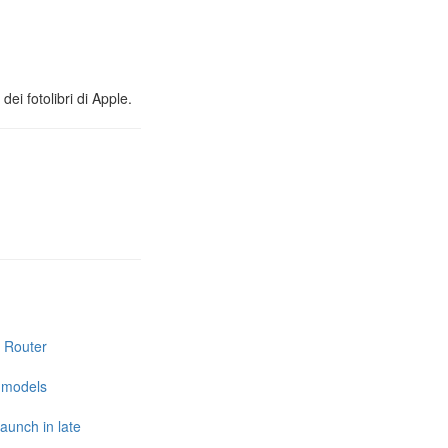
ei fotolibri di Apple.
i Router
e models
launch in late