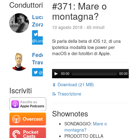
Conduttori
#371: Mare o
montagna?
Luca
Zorzi
10 agosto 2018 - 45 minuti
@LucaTNT
Si parla della beta di iOS 12, di una
ipotetica modalità low power per
macOS e dei fotolibri di Apple.
Federico
Travaini
@ftrava
00:00
00:00
⏬ Download (21 MB)
Iscriviti
📝 Trascrizione
Shownotes
SONDAGGIO:
Mare o
montagna?
PRODOTTO DELLA