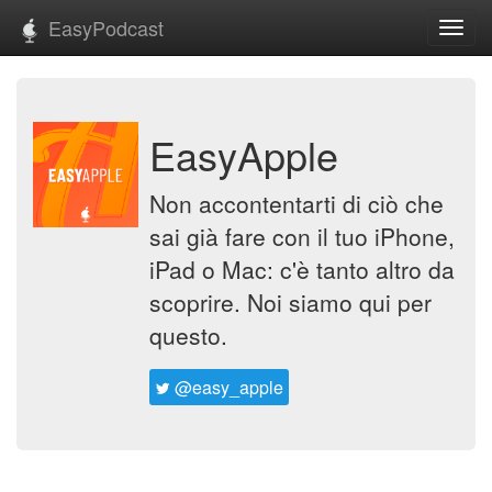
EasyPodcast
Toggl
navig
EasyApple
Non accontentarti di ciò che
sai già fare con il tuo iPhone,
iPad o Mac: c'è tanto altro da
scoprire. Noi siamo qui per
questo.
@easy_apple