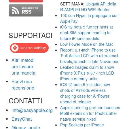
SETTIMANA:
Ubiquiti AFI della
R AMPLIFI HD WiFi Router
10€ con Hype, la prepagata con
ApplePay
iOS 12 beta 5 further hints at
dual-SIM support coming to
SUPPORTACI
future iPhone models
Low Power Mode on the Mac
Report: 6.1-inch iPhone to use
‘Full Active LCD’ with ultra-small
Altri metodi
bezels, launch in late November
per inviare
Leaked images claim to show
una mancia
iPhone X Plus & 6.1-inch LCD
iPhone dummy units
Scrivi una
iOS 12 beta 5 includes new
recensione
shots of AirPods wireless
charging case for AirPower
CONTATTI
ahead of release
Apple’s printing partner launches
info@easyapple.org
Motif extension for Photos after
EasyChat
native service nixed
Pop Sockets per iPhone
@easy_apple