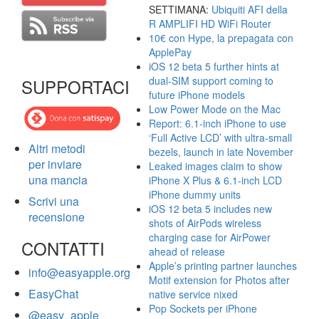
SETTIMANA:
Ubiquiti AFI della
R AMPLIFI HD WiFi Router
10€ con Hype, la prepagata con
ApplePay
iOS 12 beta 5 further hints at
dual-SIM support coming to
SUPPORTACI
future iPhone models
Low Power Mode on the Mac
Report: 6.1-inch iPhone to use
‘Full Active LCD’ with ultra-small
Altri metodi
bezels, launch in late November
per inviare
Leaked images claim to show
una mancia
iPhone X Plus & 6.1-inch LCD
iPhone dummy units
Scrivi una
iOS 12 beta 5 includes new
recensione
shots of AirPods wireless
charging case for AirPower
CONTATTI
ahead of release
Apple’s printing partner launches
info@easyapple.org
Motif extension for Photos after
EasyChat
native service nixed
Pop Sockets per iPhone
@easy_apple