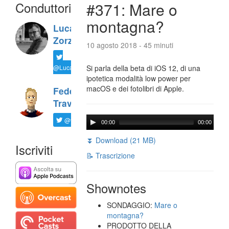
Conduttori
#371: Mare o
montagna?
Luca
Zorzi
10 agosto 2018 - 45 minuti
@LucaTNT
Si parla della beta di iOS 12, di una
ipotetica modalità low power per
macOS e dei fotolibri di Apple.
Federico
Travaini
@ftrava
00:00
00:00
⏬ Download (21 MB)
Iscriviti
📝 Trascrizione
Shownotes
SONDAGGIO:
Mare o
montagna?
PRODOTTO DELLA