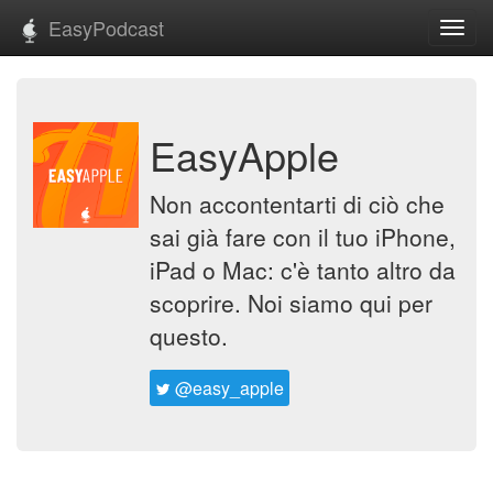
EasyPodcast
Toggl
navig
EasyApple
Non accontentarti di ciò che
sai già fare con il tuo iPhone,
iPad o Mac: c'è tanto altro da
scoprire. Noi siamo qui per
questo.
@easy_apple