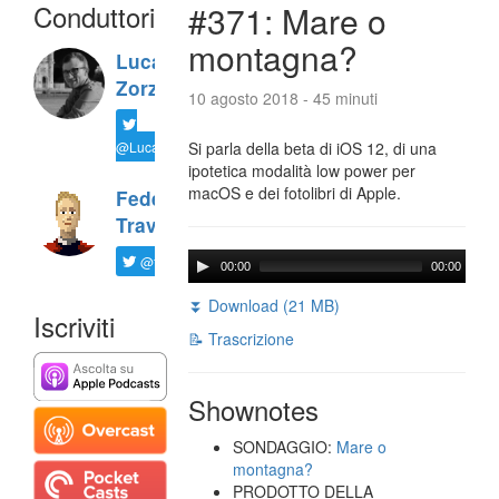
Conduttori
#371: Mare o
montagna?
Luca
Zorzi
10 agosto 2018 - 45 minuti
@LucaTNT
Si parla della beta di iOS 12, di una
ipotetica modalità low power per
macOS e dei fotolibri di Apple.
Federico
Travaini
@ftrava
00:00
00:00
⏬ Download (21 MB)
Iscriviti
📝 Trascrizione
Shownotes
SONDAGGIO:
Mare o
montagna?
PRODOTTO DELLA