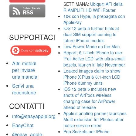
SETTIMANA:
Ubiquiti AFI della
R AMPLIFI HD WiFi Router
10€ con Hype, la prepagata con
ApplePay
iOS 12 beta 5 further hints at
dual-SIM support coming to
SUPPORTACI
future iPhone models
Low Power Mode on the Mac
Report: 6.1-inch iPhone to use
‘Full Active LCD’ with ultra-small
Altri metodi
bezels, launch in late November
per inviare
Leaked images claim to show
una mancia
iPhone X Plus & 6.1-inch LCD
iPhone dummy units
Scrivi una
iOS 12 beta 5 includes new
recensione
shots of AirPods wireless
charging case for AirPower
CONTATTI
ahead of release
Apple’s printing partner launches
info@easyapple.org
Motif extension for Photos after
EasyChat
native service nixed
Pop Sockets per iPhone
@easy_apple