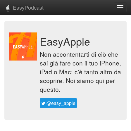
EasyPodcast
Toggl
navig
EasyApple
Non accontentarti di ciò che
sai già fare con il tuo iPhone,
iPad o Mac: c'è tanto altro da
scoprire. Noi siamo qui per
questo.
@easy_apple