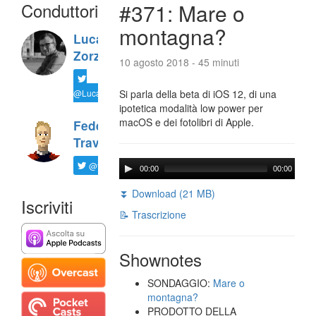
Conduttori
#371: Mare o
montagna?
Luca
Zorzi
10 agosto 2018 - 45 minuti
@LucaTNT
Si parla della beta di iOS 12, di una
ipotetica modalità low power per
macOS e dei fotolibri di Apple.
Federico
Travaini
@ftrava
00:00
00:00
⏬ Download (21 MB)
Iscriviti
📝 Trascrizione
Shownotes
SONDAGGIO:
Mare o
montagna?
PRODOTTO DELLA