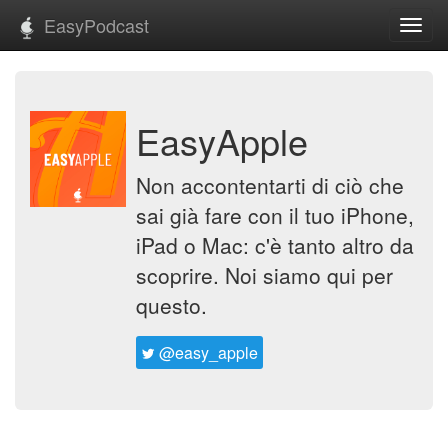
EasyPodcast
Toggl
navig
EasyApple
Non accontentarti di ciò che
sai già fare con il tuo iPhone,
iPad o Mac: c'è tanto altro da
scoprire. Noi siamo qui per
questo.
@easy_apple