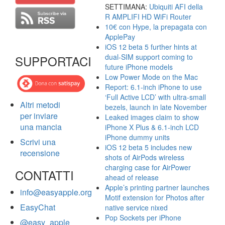
SETTIMANA:
Ubiquiti AFI della
R AMPLIFI HD WiFi Router
10€ con Hype, la prepagata con
ApplePay
iOS 12 beta 5 further hints at
dual-SIM support coming to
SUPPORTACI
future iPhone models
Low Power Mode on the Mac
Report: 6.1-inch iPhone to use
‘Full Active LCD’ with ultra-small
Altri metodi
bezels, launch in late November
per inviare
Leaked images claim to show
una mancia
iPhone X Plus & 6.1-inch LCD
iPhone dummy units
Scrivi una
iOS 12 beta 5 includes new
recensione
shots of AirPods wireless
charging case for AirPower
CONTATTI
ahead of release
Apple’s printing partner launches
info@easyapple.org
Motif extension for Photos after
EasyChat
native service nixed
Pop Sockets per iPhone
@easy_apple