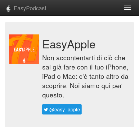
EasyPodcast
Toggl
navig
EasyApple
Non accontentarti di ciò che
sai già fare con il tuo iPhone,
iPad o Mac: c'è tanto altro da
scoprire. Noi siamo qui per
questo.
@easy_apple