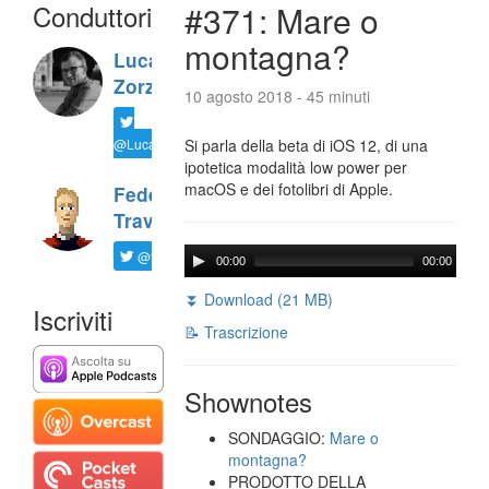
Conduttori
#371: Mare o
montagna?
Luca
Zorzi
10 agosto 2018 - 45 minuti
@LucaTNT
Si parla della beta di iOS 12, di una
ipotetica modalità low power per
macOS e dei fotolibri di Apple.
Federico
Travaini
@ftrava
00:00
00:00
⏬ Download (21 MB)
Iscriviti
📝 Trascrizione
Shownotes
SONDAGGIO:
Mare o
montagna?
PRODOTTO DELLA