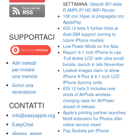
SETTIMANA:
Ubiquiti AFI della
R AMPLIFI HD WiFi Router
10€ con Hype, la prepagata con
ApplePay
iOS 12 beta 5 further hints at
dual-SIM support coming to
SUPPORTACI
future iPhone models
Low Power Mode on the Mac
Report: 6.1-inch iPhone to use
‘Full Active LCD’ with ultra-small
Altri metodi
bezels, launch in late November
per inviare
Leaked images claim to show
una mancia
iPhone X Plus & 6.1-inch LCD
iPhone dummy units
Scrivi una
iOS 12 beta 5 includes new
recensione
shots of AirPods wireless
charging case for AirPower
CONTATTI
ahead of release
Apple’s printing partner launches
info@easyapple.org
Motif extension for Photos after
EasyChat
native service nixed
Pop Sockets per iPhone
@easy_apple