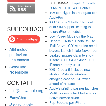
SETTIMANA:
Ubiquiti AFI della
R AMPLIFI HD WiFi Router
10€ con Hype, la prepagata con
ApplePay
iOS 12 beta 5 further hints at
dual-SIM support coming to
SUPPORTACI
future iPhone models
Low Power Mode on the Mac
Report: 6.1-inch iPhone to use
‘Full Active LCD’ with ultra-small
Altri metodi
bezels, launch in late November
per inviare
Leaked images claim to show
una mancia
iPhone X Plus & 6.1-inch LCD
iPhone dummy units
Scrivi una
iOS 12 beta 5 includes new
recensione
shots of AirPods wireless
charging case for AirPower
CONTATTI
ahead of release
Apple’s printing partner launches
info@easyapple.org
Motif extension for Photos after
EasyChat
native service nixed
Pop Sockets per iPhone
@easy_apple