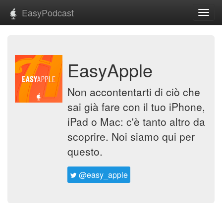
EasyPodcast
Toggl
navig
EasyApple
Non accontentarti di ciò che
sai già fare con il tuo iPhone,
iPad o Mac: c'è tanto altro da
scoprire. Noi siamo qui per
questo.
@easy_apple