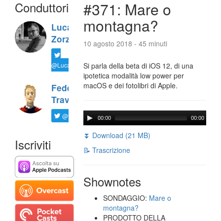
Conduttori
#371: Mare o
montagna?
Luca
Zorzi
10 agosto 2018 - 45 minuti
@LucaTNT
Si parla della beta di iOS 12, di una
ipotetica modalità low power per
macOS e dei fotolibri di Apple.
Federico
Travaini
@ftrava
00:00
00:00
⏬ Download (21 MB)
Iscriviti
📝 Trascrizione
Shownotes
SONDAGGIO:
Mare o
montagna?
PRODOTTO DELLA