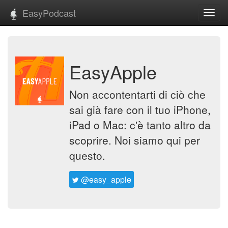
EasyPodcast
Toggl
navig
EasyApple
Non accontentarti di ciò che
sai già fare con il tuo iPhone,
iPad o Mac: c'è tanto altro da
scoprire. Noi siamo qui per
questo.
@easy_apple