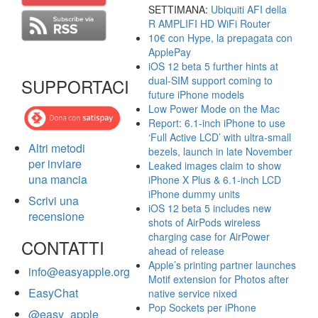
SETTIMANA:
Ubiquiti AFI della
R AMPLIFI HD WiFi Router
10€ con Hype, la prepagata con
ApplePay
iOS 12 beta 5 further hints at
dual-SIM support coming to
SUPPORTACI
future iPhone models
Low Power Mode on the Mac
Report: 6.1-inch iPhone to use
‘Full Active LCD’ with ultra-small
Altri metodi
bezels, launch in late November
per inviare
Leaked images claim to show
una mancia
iPhone X Plus & 6.1-inch LCD
iPhone dummy units
Scrivi una
iOS 12 beta 5 includes new
recensione
shots of AirPods wireless
charging case for AirPower
CONTATTI
ahead of release
Apple’s printing partner launches
info@easyapple.org
Motif extension for Photos after
EasyChat
native service nixed
Pop Sockets per iPhone
@easy_apple