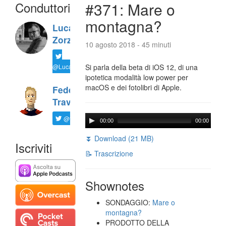
Conduttori
#371: Mare o
montagna?
Luca
Zorzi
10 agosto 2018 - 45 minuti
@LucaTNT
Si parla della beta di iOS 12, di una
ipotetica modalità low power per
macOS e dei fotolibri di Apple.
Federico
Travaini
@ftrava
00:00
00:00
⏬ Download (21 MB)
Iscriviti
📝 Trascrizione
Shownotes
SONDAGGIO:
Mare o
montagna?
PRODOTTO DELLA