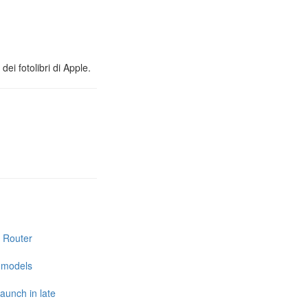
ei fotolibri di Apple.
i Router
e models
launch in late