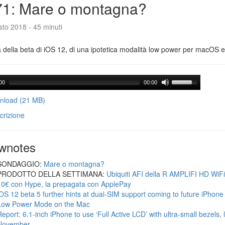
71: Mare o montagna?
to 2018 - 45 minuti
a della beta di iOS 12, di una ipotetica modalità low power per macOS e d
00
00:00
load (21 MB)
crizione
wnotes
SONDAGGIO:
Mare o montagna?
PRODOTTO DELLA SETTIMANA:
Ubiquiti AFI della R AMPLIFI HD WiF
10€ con Hype, la prepagata con ApplePay
iOS 12 beta 5 further hints at dual-SIM support coming to future iPhon
Low Power Mode on the Mac
Report: 6.1-inch iPhone to use ‘Full Active LCD’ with ultra-small bezels, 
November