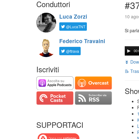
Conduttori
#3
Luca Zorzi
10 agos
@LucaTNT
Si parl
Federico Travaini
@ftrava
00:
⏬ Down
Iscriviti
📝 Tras
Sho
SUPPORTACI