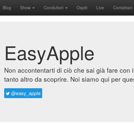
Blog
Show
Conduttori
Ospiti
Live
Contattaci
EasyApple
Non accontentarti di ciò che sai già fare con 
tanto altro da scoprire. Noi siamo qui per que
@easy_apple