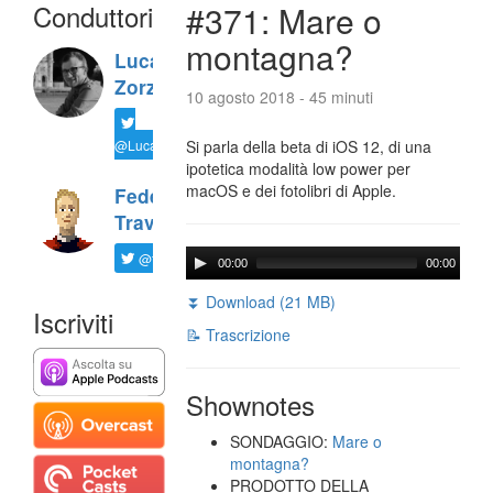
Conduttori
#371: Mare o
montagna?
Luca
Zorzi
10 agosto 2018 - 45 minuti
@LucaTNT
Si parla della beta di iOS 12, di una
ipotetica modalità low power per
macOS e dei fotolibri di Apple.
Federico
Travaini
@ftrava
00:00
00:00
⏬ Download (21 MB)
Iscriviti
📝 Trascrizione
Shownotes
SONDAGGIO:
Mare o
montagna?
PRODOTTO DELLA