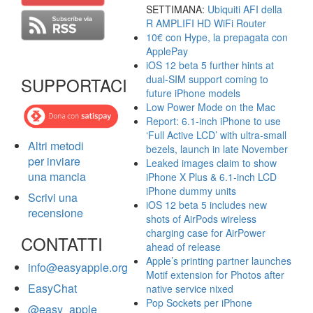
SETTIMANA:
Ubiquiti AFI della
R AMPLIFI HD WiFi Router
10€ con Hype, la prepagata con
ApplePay
iOS 12 beta 5 further hints at
dual-SIM support coming to
SUPPORTACI
future iPhone models
Low Power Mode on the Mac
Report: 6.1-inch iPhone to use
‘Full Active LCD’ with ultra-small
Altri metodi
bezels, launch in late November
per inviare
Leaked images claim to show
una mancia
iPhone X Plus & 6.1-inch LCD
iPhone dummy units
Scrivi una
iOS 12 beta 5 includes new
recensione
shots of AirPods wireless
charging case for AirPower
CONTATTI
ahead of release
Apple’s printing partner launches
info@easyapple.org
Motif extension for Photos after
EasyChat
native service nixed
Pop Sockets per iPhone
@easy_apple