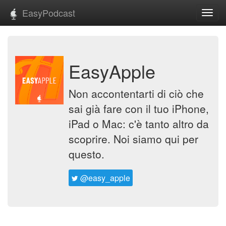
EasyPodcast
Toggl
navig
EasyApple
Non accontentarti di ciò che
sai già fare con il tuo iPhone,
iPad o Mac: c'è tanto altro da
scoprire. Noi siamo qui per
questo.
@easy_apple