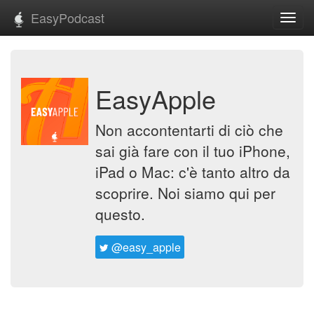
EasyPodcast
Toggl
navig
EasyApple
Non accontentarti di ciò che
sai già fare con il tuo iPhone,
iPad o Mac: c'è tanto altro da
scoprire. Noi siamo qui per
questo.
@easy_apple