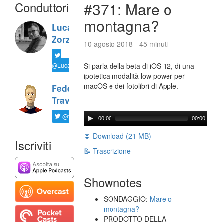
Conduttori
#371: Mare o
montagna?
Luca
Zorzi
10 agosto 2018 - 45 minuti
@LucaTNT
Si parla della beta di iOS 12, di una
ipotetica modalità low power per
macOS e dei fotolibri di Apple.
Federico
Travaini
@ftrava
00:00
00:00
⏬ Download (21 MB)
Iscriviti
📝 Trascrizione
Shownotes
SONDAGGIO:
Mare o
montagna?
PRODOTTO DELLA