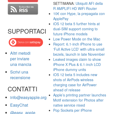
SETTIMANA:
Ubiquiti AFI della
R AMPLIFI HD WiFi Router
10€ con Hype, la prepagata con
ApplePay
iOS 12 beta 5 further hints at
dual-SIM support coming to
SUPPORTACI
future iPhone models
Low Power Mode on the Mac
Report: 6.1-inch iPhone to use
‘Full Active LCD’ with ultra-small
Altri metodi
bezels, launch in late November
per inviare
Leaked images claim to show
una mancia
iPhone X Plus & 6.1-inch LCD
iPhone dummy units
Scrivi una
iOS 12 beta 5 includes new
recensione
shots of AirPods wireless
charging case for AirPower
CONTATTI
ahead of release
Apple’s printing partner launches
info@easyapple.org
Motif extension for Photos after
EasyChat
native service nixed
Pop Sockets per iPhone
@easy_apple