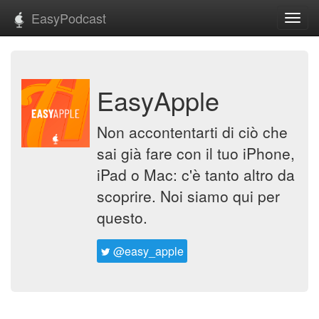
EasyPodcast
Toggl
navig
EasyApple
Non accontentarti di ciò che
sai già fare con il tuo iPhone,
iPad o Mac: c'è tanto altro da
scoprire. Noi siamo qui per
questo.
@easy_apple