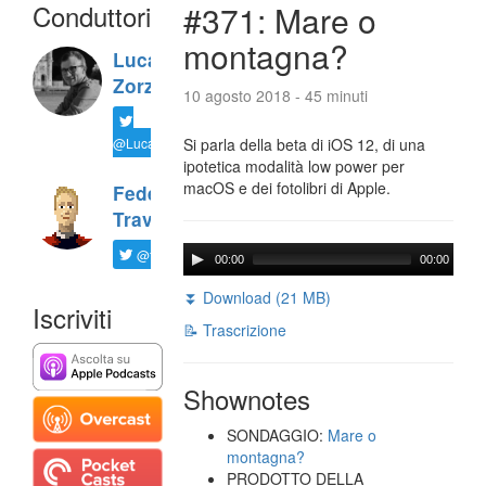
Conduttori
#371: Mare o
montagna?
Luca
Zorzi
10 agosto 2018 - 45 minuti
@LucaTNT
Si parla della beta di iOS 12, di una
ipotetica modalità low power per
macOS e dei fotolibri di Apple.
Federico
Travaini
@ftrava
00:00
00:00
⏬ Download (21 MB)
Iscriviti
📝 Trascrizione
Shownotes
SONDAGGIO:
Mare o
montagna?
PRODOTTO DELLA