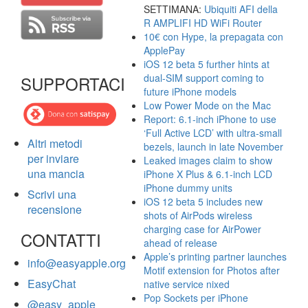
SETTIMANA:
Ubiquiti AFI della
R AMPLIFI HD WiFi Router
10€ con Hype, la prepagata con
ApplePay
iOS 12 beta 5 further hints at
dual-SIM support coming to
SUPPORTACI
future iPhone models
Low Power Mode on the Mac
Report: 6.1-inch iPhone to use
‘Full Active LCD’ with ultra-small
Altri metodi
bezels, launch in late November
per inviare
Leaked images claim to show
una mancia
iPhone X Plus & 6.1-inch LCD
iPhone dummy units
Scrivi una
iOS 12 beta 5 includes new
recensione
shots of AirPods wireless
charging case for AirPower
CONTATTI
ahead of release
Apple’s printing partner launches
info@easyapple.org
Motif extension for Photos after
EasyChat
native service nixed
Pop Sockets per iPhone
@easy_apple