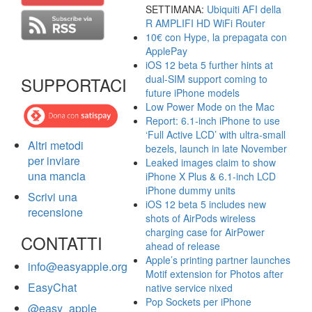
SETTIMANA:
Ubiquiti AFI della
R AMPLIFI HD WiFi Router
10€ con Hype, la prepagata con
ApplePay
iOS 12 beta 5 further hints at
dual-SIM support coming to
SUPPORTACI
future iPhone models
Low Power Mode on the Mac
Report: 6.1-inch iPhone to use
‘Full Active LCD’ with ultra-small
Altri metodi
bezels, launch in late November
per inviare
Leaked images claim to show
una mancia
iPhone X Plus & 6.1-inch LCD
iPhone dummy units
Scrivi una
iOS 12 beta 5 includes new
recensione
shots of AirPods wireless
charging case for AirPower
CONTATTI
ahead of release
Apple’s printing partner launches
info@easyapple.org
Motif extension for Photos after
EasyChat
native service nixed
Pop Sockets per iPhone
@easy_apple