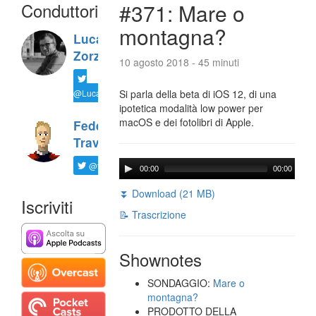
Conduttori
#371: Mare o
montagna?
Luca
Zorzi
10 agosto 2018 - 45 minuti
@LucaTNT
Si parla della beta di iOS 12, di una
ipotetica modalità low power per
macOS e dei fotolibri di Apple.
Federico
Travaini
@ftrava
00:00
00:00
⏬ Download (21 MB)
Iscriviti
📝 Trascrizione
Shownotes
SONDAGGIO:
Mare o
montagna?
PRODOTTO DELLA