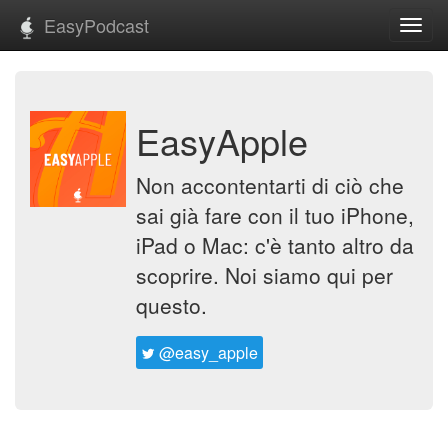
EasyPodcast
Toggl
navig
EasyApple
Non accontentarti di ciò che
sai già fare con il tuo iPhone,
iPad o Mac: c'è tanto altro da
scoprire. Noi siamo qui per
questo.
@easy_apple