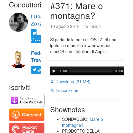
Conduttori
#371: Mare o
montagna?
Luca
Zorzi
10 agosto 2018 - 45 minuti
@LucaTNT
Si parla della beta di iOS 12, di una
ipotetica modalità low power per
macOS e dei fotolibri di Apple.
Federico
Travaini
@ftrava
00:00
00:00
⏬ Download (21 MB)
Iscriviti
📝 Trascrizione
Shownotes
SONDAGGIO:
Mare o
montagna?
PRODOTTO DELLA