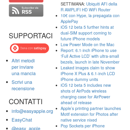
SETTIMANA:
Ubiquiti AFI della
R AMPLIFI HD WiFi Router
10€ con Hype, la prepagata con
ApplePay
iOS 12 beta 5 further hints at
dual-SIM support coming to
SUPPORTACI
future iPhone models
Low Power Mode on the Mac
Report: 6.1-inch iPhone to use
‘Full Active LCD’ with ultra-small
Altri metodi
bezels, launch in late November
per inviare
Leaked images claim to show
una mancia
iPhone X Plus & 6.1-inch LCD
iPhone dummy units
Scrivi una
iOS 12 beta 5 includes new
recensione
shots of AirPods wireless
charging case for AirPower
CONTATTI
ahead of release
Apple’s printing partner launches
info@easyapple.org
Motif extension for Photos after
EasyChat
native service nixed
Pop Sockets per iPhone
@easy_apple