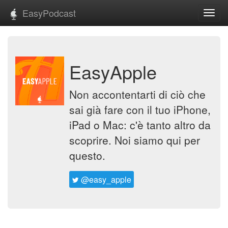
EasyPodcast
Toggl
navig
EasyApple
Non accontentarti di ciò che
sai già fare con il tuo iPhone,
iPad o Mac: c'è tanto altro da
scoprire. Noi siamo qui per
questo.
@easy_apple