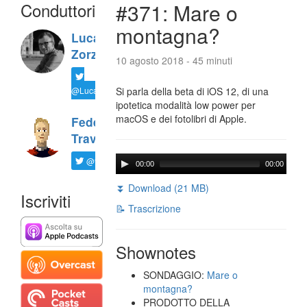
Conduttori
#371: Mare o
montagna?
Luca
Zorzi
10 agosto 2018 - 45 minuti
@LucaTNT
Si parla della beta di iOS 12, di una
ipotetica modalità low power per
macOS e dei fotolibri di Apple.
Federico
Travaini
@ftrava
00:00
00:00
⏬ Download (21 MB)
Iscriviti
📝 Trascrizione
Shownotes
SONDAGGIO:
Mare o
montagna?
PRODOTTO DELLA