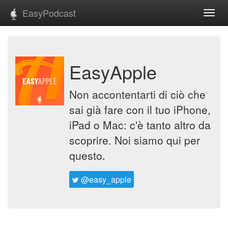
EasyPodcast
Toggl
navig
EasyApple
Non accontentarti di ciò che
sai già fare con il tuo iPhone,
iPad o Mac: c'è tanto altro da
scoprire. Noi siamo qui per
questo.
@easy_apple