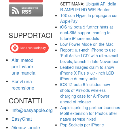
SETTIMANA:
Ubiquiti AFI della
R AMPLIFI HD WiFi Router
10€ con Hype, la prepagata con
ApplePay
iOS 12 beta 5 further hints at
dual-SIM support coming to
SUPPORTACI
future iPhone models
Low Power Mode on the Mac
Report: 6.1-inch iPhone to use
‘Full Active LCD’ with ultra-small
Altri metodi
bezels, launch in late November
per inviare
Leaked images claim to show
una mancia
iPhone X Plus & 6.1-inch LCD
iPhone dummy units
Scrivi una
iOS 12 beta 5 includes new
recensione
shots of AirPods wireless
charging case for AirPower
CONTATTI
ahead of release
Apple’s printing partner launches
info@easyapple.org
Motif extension for Photos after
EasyChat
native service nixed
Pop Sockets per iPhone
@easy_apple