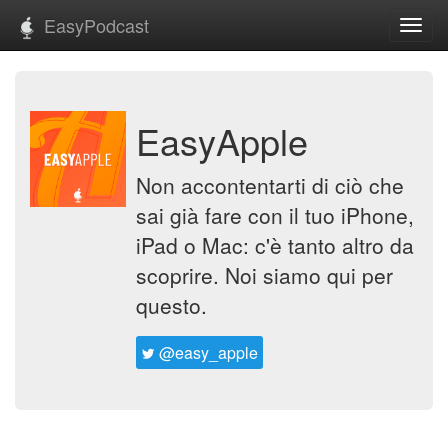
EasyPodcast
Toggl
navig
EasyApple
Non accontentarti di ciò che
sai già fare con il tuo iPhone,
iPad o Mac: c'è tanto altro da
scoprire. Noi siamo qui per
questo.
@easy_apple