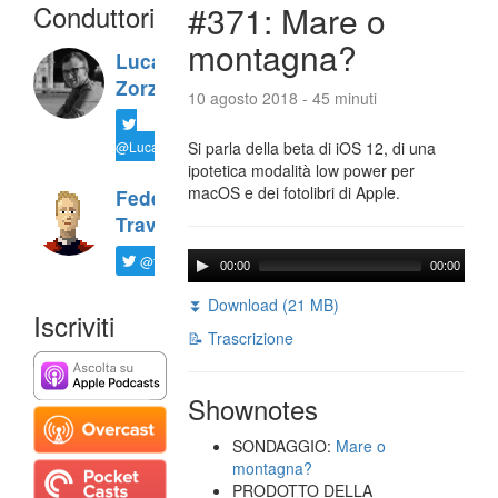
Conduttori
#371: Mare o
montagna?
Luca
Zorzi
10 agosto 2018 - 45 minuti
@LucaTNT
Si parla della beta di iOS 12, di una
ipotetica modalità low power per
macOS e dei fotolibri di Apple.
Federico
Travaini
@ftrava
00:00
00:00
⏬ Download (21 MB)
Iscriviti
📝 Trascrizione
Shownotes
SONDAGGIO:
Mare o
montagna?
PRODOTTO DELLA