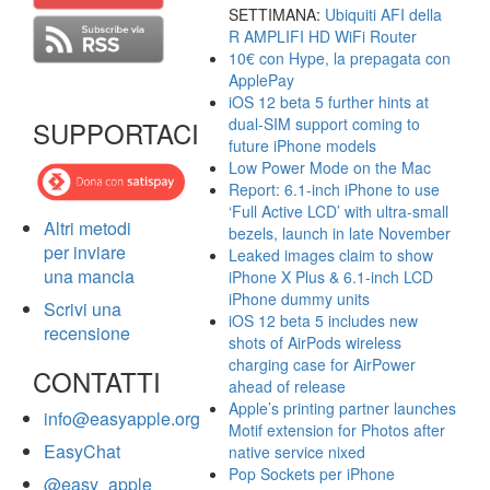
SETTIMANA:
Ubiquiti AFI della
R AMPLIFI HD WiFi Router
10€ con Hype, la prepagata con
ApplePay
iOS 12 beta 5 further hints at
dual-SIM support coming to
SUPPORTACI
future iPhone models
Low Power Mode on the Mac
Report: 6.1-inch iPhone to use
‘Full Active LCD’ with ultra-small
Altri metodi
bezels, launch in late November
per inviare
Leaked images claim to show
una mancia
iPhone X Plus & 6.1-inch LCD
iPhone dummy units
Scrivi una
iOS 12 beta 5 includes new
recensione
shots of AirPods wireless
charging case for AirPower
CONTATTI
ahead of release
Apple’s printing partner launches
info@easyapple.org
Motif extension for Photos after
EasyChat
native service nixed
Pop Sockets per iPhone
@easy_apple