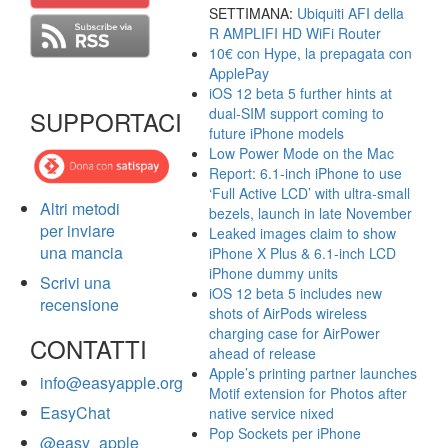
SETTIMANA:
Ubiquiti AFI della
R AMPLIFI HD WiFi Router
10€ con Hype, la prepagata con
ApplePay
iOS 12 beta 5 further hints at
dual-SIM support coming to
SUPPORTACI
future iPhone models
Low Power Mode on the Mac
Report: 6.1-inch iPhone to use
‘Full Active LCD’ with ultra-small
Altri metodi
bezels, launch in late November
per inviare
Leaked images claim to show
una mancia
iPhone X Plus & 6.1-inch LCD
iPhone dummy units
Scrivi una
iOS 12 beta 5 includes new
recensione
shots of AirPods wireless
charging case for AirPower
CONTATTI
ahead of release
Apple’s printing partner launches
info@easyapple.org
Motif extension for Photos after
EasyChat
native service nixed
Pop Sockets per iPhone
@easy_apple