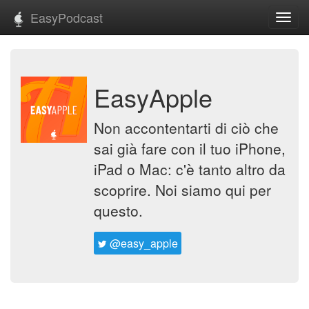
EasyPodcast
Toggl
navig
EasyApple
Non accontentarti di ciò che
sai già fare con il tuo iPhone,
iPad o Mac: c'è tanto altro da
scoprire. Noi siamo qui per
questo.
@easy_apple