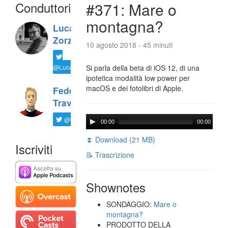
Conduttori
#371: Mare o
montagna?
Luca
Zorzi
10 agosto 2018 - 45 minuti
@LucaTNT
Si parla della beta di iOS 12, di una
ipotetica modalità low power per
macOS e dei fotolibri di Apple.
Federico
Travaini
@ftrava
00:00
00:00
⏬ Download (21 MB)
Iscriviti
📝 Trascrizione
Shownotes
SONDAGGIO:
Mare o
montagna?
PRODOTTO DELLA