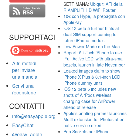
SETTIMANA:
Ubiquiti AFI della
R AMPLIFI HD WiFi Router
10€ con Hype, la prepagata con
ApplePay
iOS 12 beta 5 further hints at
dual-SIM support coming to
SUPPORTACI
future iPhone models
Low Power Mode on the Mac
Report: 6.1-inch iPhone to use
‘Full Active LCD’ with ultra-small
Altri metodi
bezels, launch in late November
per inviare
Leaked images claim to show
una mancia
iPhone X Plus & 6.1-inch LCD
iPhone dummy units
Scrivi una
iOS 12 beta 5 includes new
recensione
shots of AirPods wireless
charging case for AirPower
CONTATTI
ahead of release
Apple’s printing partner launches
info@easyapple.org
Motif extension for Photos after
EasyChat
native service nixed
Pop Sockets per iPhone
@easy_apple