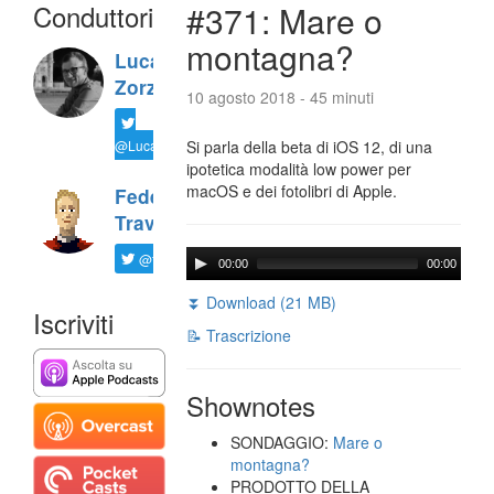
Conduttori
#371: Mare o
montagna?
Luca
Zorzi
10 agosto 2018 - 45 minuti
@LucaTNT
Si parla della beta di iOS 12, di una
ipotetica modalità low power per
macOS e dei fotolibri di Apple.
Federico
Travaini
@ftrava
00:00
00:00
⏬ Download (21 MB)
Iscriviti
📝 Trascrizione
Shownotes
SONDAGGIO:
Mare o
montagna?
PRODOTTO DELLA