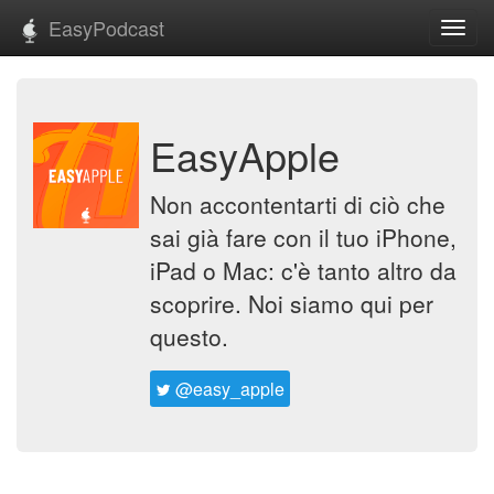
EasyPodcast
Toggl
navig
EasyApple
Non accontentarti di ciò che
sai già fare con il tuo iPhone,
iPad o Mac: c'è tanto altro da
scoprire. Noi siamo qui per
questo.
@easy_apple