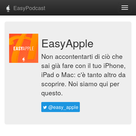
EasyPodcast
Toggl
navig
EasyApple
Non accontentarti di ciò che
sai già fare con il tuo iPhone,
iPad o Mac: c'è tanto altro da
scoprire. Noi siamo qui per
questo.
@easy_apple