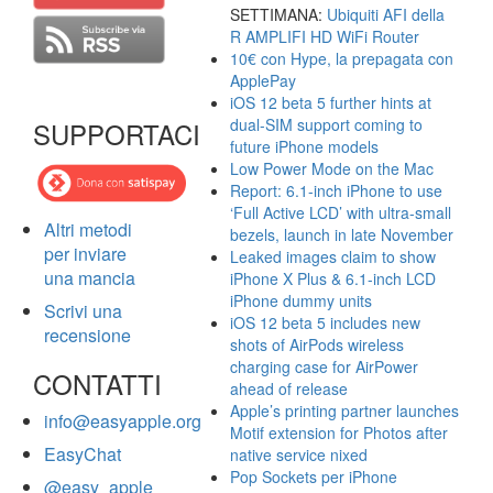
SETTIMANA:
Ubiquiti AFI della
R AMPLIFI HD WiFi Router
10€ con Hype, la prepagata con
ApplePay
iOS 12 beta 5 further hints at
dual-SIM support coming to
SUPPORTACI
future iPhone models
Low Power Mode on the Mac
Report: 6.1-inch iPhone to use
‘Full Active LCD’ with ultra-small
Altri metodi
bezels, launch in late November
per inviare
Leaked images claim to show
una mancia
iPhone X Plus & 6.1-inch LCD
iPhone dummy units
Scrivi una
iOS 12 beta 5 includes new
recensione
shots of AirPods wireless
charging case for AirPower
CONTATTI
ahead of release
Apple’s printing partner launches
info@easyapple.org
Motif extension for Photos after
EasyChat
native service nixed
Pop Sockets per iPhone
@easy_apple