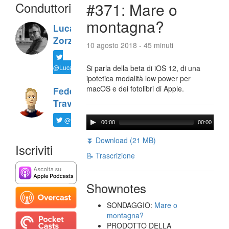
Conduttori
#371: Mare o
montagna?
Luca
Zorzi
10 agosto 2018 - 45 minuti
@LucaTNT
Si parla della beta di iOS 12, di una
ipotetica modalità low power per
macOS e dei fotolibri di Apple.
Federico
Travaini
@ftrava
00:00
00:00
⏬ Download (21 MB)
Iscriviti
📝 Trascrizione
Shownotes
SONDAGGIO:
Mare o
montagna?
PRODOTTO DELLA