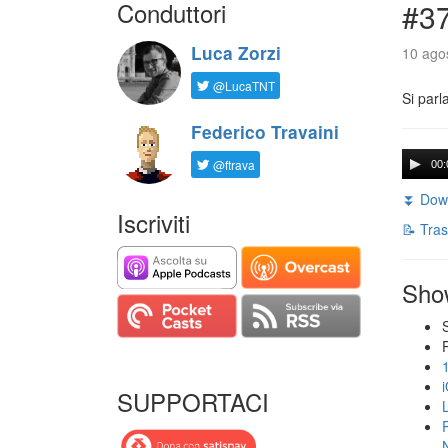
Conduttori
#3
Luca Zorzi
10 agos
@LucaTNT
Si parl
Federico Travaini
@ftrava
00:
⏬ Down
Iscriviti
📝 Tras
Sho
SUPPORTACI