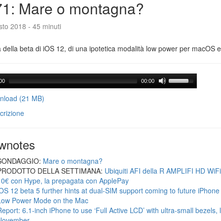
71: Mare o montagna?
to 2018 - 45 minuti
a della beta di iOS 12, di una ipotetica modalità low power per macOS e d
00
00:00
load (21 MB)
crizione
wnotes
SONDAGGIO:
Mare o montagna?
PRODOTTO DELLA SETTIMANA:
Ubiquiti AFI della R AMPLIFI HD WiF
10€ con Hype, la prepagata con ApplePay
iOS 12 beta 5 further hints at dual-SIM support coming to future iPhon
Low Power Mode on the Mac
Report: 6.1-inch iPhone to use ‘Full Active LCD’ with ultra-small bezels, 
November