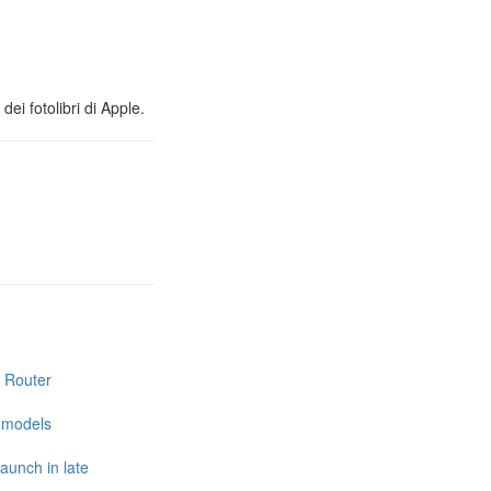
ei fotolibri di Apple.
i Router
e models
launch in late