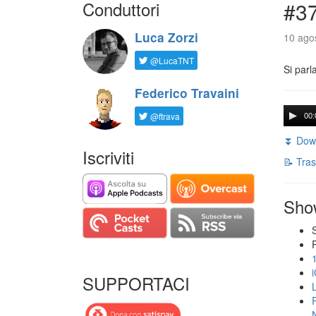
Conduttori
#3
Luca Zorzi
10 agos
@LucaTNT
Si parl
Federico Travaini
@ftrava
00:
⏬ Down
Iscriviti
📝 Tras
Sho
SUPPORTACI