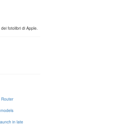
ei fotolibri di Apple.
i Router
e models
launch in late