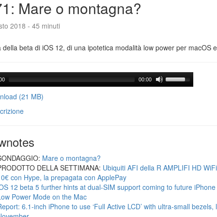
71: Mare o montagna?
to 2018 - 45 minuti
a della beta di iOS 12, di una ipotetica modalità low power per macOS e d
00
00:00
load (21 MB)
crizione
wnotes
SONDAGGIO:
Mare o montagna?
PRODOTTO DELLA SETTIMANA:
Ubiquiti AFI della R AMPLIFI HD WiF
10€ con Hype, la prepagata con ApplePay
iOS 12 beta 5 further hints at dual-SIM support coming to future iPhon
Low Power Mode on the Mac
Report: 6.1-inch iPhone to use ‘Full Active LCD’ with ultra-small bezels, 
November