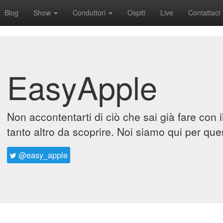
Blog
Show
Conduttori
Ospiti
Live
Contattaci
EasyApple
Non accontentarti di ciò che sai già fare con 
tanto altro da scoprire. Noi siamo qui per que
@easy_apple