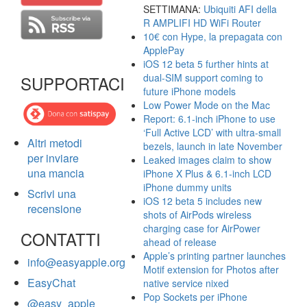
SETTIMANA:
Ubiquiti AFI della
R AMPLIFI HD WiFi Router
10€ con Hype, la prepagata con
ApplePay
iOS 12 beta 5 further hints at
dual-SIM support coming to
SUPPORTACI
future iPhone models
Low Power Mode on the Mac
Report: 6.1-inch iPhone to use
‘Full Active LCD’ with ultra-small
Altri metodi
bezels, launch in late November
per inviare
Leaked images claim to show
una mancia
iPhone X Plus & 6.1-inch LCD
iPhone dummy units
Scrivi una
iOS 12 beta 5 includes new
recensione
shots of AirPods wireless
charging case for AirPower
CONTATTI
ahead of release
Apple’s printing partner launches
info@easyapple.org
Motif extension for Photos after
EasyChat
native service nixed
Pop Sockets per iPhone
@easy_apple