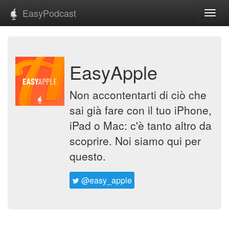
EasyPodcast
Toggl
navig
EasyApple
Non accontentarti di ciò che
sai già fare con il tuo iPhone,
iPad o Mac: c'è tanto altro da
scoprire. Noi siamo qui per
questo.
@easy_apple