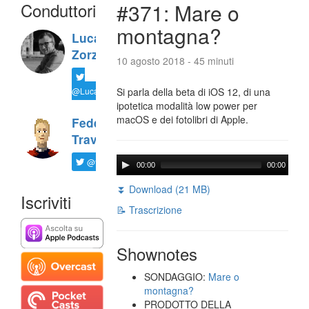
Conduttori
#371: Mare o
montagna?
Luca
Zorzi
10 agosto 2018 - 45 minuti
@LucaTNT
Si parla della beta di iOS 12, di una
ipotetica modalità low power per
macOS e dei fotolibri di Apple.
Federico
Travaini
@ftrava
00:00
00:00
⏬ Download (21 MB)
Iscriviti
📝 Trascrizione
Shownotes
SONDAGGIO:
Mare o
montagna?
PRODOTTO DELLA