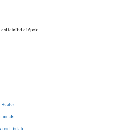
ei fotolibri di Apple.
i Router
e models
launch in late