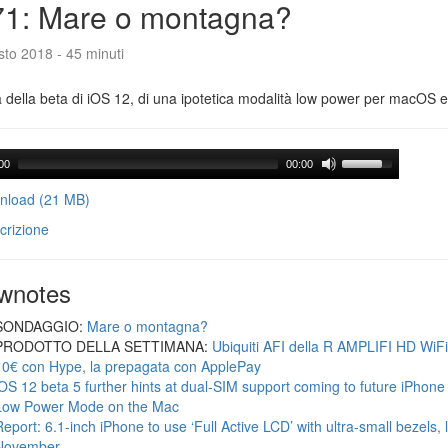
71: Mare o montagna?
to 2018 - 45 minuti
a della beta di iOS 12, di una ipotetica modalità low power per macOS e d
00
00:00
load (21 MB)
crizione
wnotes
SONDAGGIO:
Mare o montagna?
PRODOTTO DELLA SETTIMANA:
Ubiquiti AFI della R AMPLIFI HD WiF
10€ con Hype, la prepagata con ApplePay
iOS 12 beta 5 further hints at dual-SIM support coming to future iPhon
Low Power Mode on the Mac
Report: 6.1-inch iPhone to use ‘Full Active LCD’ with ultra-small bezels, 
November