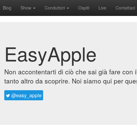
Blog
Show
Conduttori
Ospiti
Live
Contattaci
EasyApple
Non accontentarti di ciò che sai già fare con 
tanto altro da scoprire. Noi siamo qui per que
@easy_apple