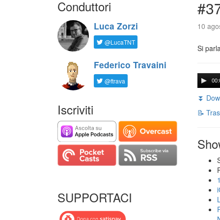
Conduttori
#3
Luca Zorzi
10 agos
@LucaTNT
Si parl
Federico Travaini
@ftrava
00:
⏬ Down
Iscriviti
📝 Tras
Sho
SUPPORTACI