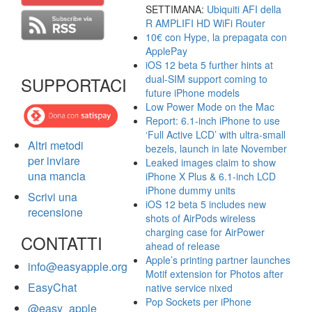
SETTIMANA:
Ubiquiti AFI della
R AMPLIFI HD WiFi Router
10€ con Hype, la prepagata con
ApplePay
iOS 12 beta 5 further hints at
dual-SIM support coming to
SUPPORTACI
future iPhone models
Low Power Mode on the Mac
Report: 6.1-inch iPhone to use
‘Full Active LCD’ with ultra-small
Altri metodi
bezels, launch in late November
per inviare
Leaked images claim to show
una mancia
iPhone X Plus & 6.1-inch LCD
iPhone dummy units
Scrivi una
iOS 12 beta 5 includes new
recensione
shots of AirPods wireless
charging case for AirPower
CONTATTI
ahead of release
Apple’s printing partner launches
info@easyapple.org
Motif extension for Photos after
EasyChat
native service nixed
Pop Sockets per iPhone
@easy_apple