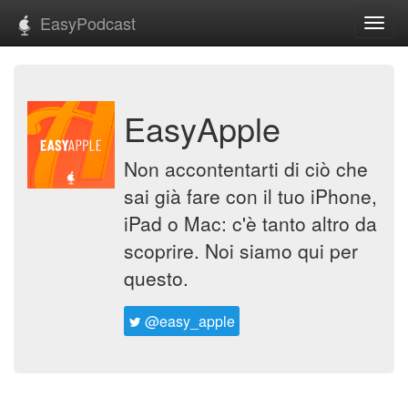
EasyPodcast
Toggl
navig
EasyApple
Non accontentarti di ciò che
sai già fare con il tuo iPhone,
iPad o Mac: c'è tanto altro da
scoprire. Noi siamo qui per
questo.
@easy_apple