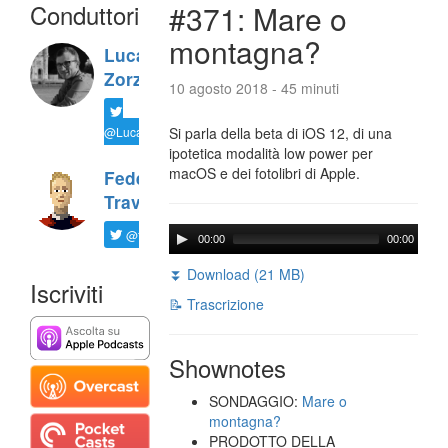
Conduttori
#371: Mare o
montagna?
Luca
Zorzi
10 agosto 2018 - 45 minuti
@LucaTNT
Si parla della beta di iOS 12, di una
ipotetica modalità low power per
macOS e dei fotolibri di Apple.
Federico
Travaini
@ftrava
00:00
00:00
⏬ Download (21 MB)
Iscriviti
📝 Trascrizione
Shownotes
SONDAGGIO:
Mare o
montagna?
PRODOTTO DELLA