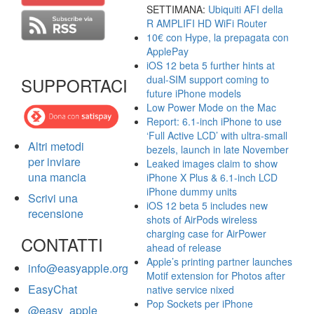
SETTIMANA:
Ubiquiti AFI della
R AMPLIFI HD WiFi Router
10€ con Hype, la prepagata con
ApplePay
iOS 12 beta 5 further hints at
dual-SIM support coming to
SUPPORTACI
future iPhone models
Low Power Mode on the Mac
Report: 6.1-inch iPhone to use
‘Full Active LCD’ with ultra-small
Altri metodi
bezels, launch in late November
per inviare
Leaked images claim to show
una mancia
iPhone X Plus & 6.1-inch LCD
iPhone dummy units
Scrivi una
iOS 12 beta 5 includes new
recensione
shots of AirPods wireless
charging case for AirPower
CONTATTI
ahead of release
Apple’s printing partner launches
info@easyapple.org
Motif extension for Photos after
EasyChat
native service nixed
Pop Sockets per iPhone
@easy_apple