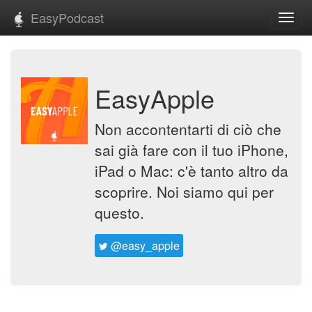
EasyPodcast
Toggl
navig
EasyApple
Non accontentarti di ciò che
sai già fare con il tuo iPhone,
iPad o Mac: c'è tanto altro da
scoprire. Noi siamo qui per
questo.
@easy_apple