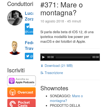
Conduttori
#371: Mare o
montagna?
Luca
Zorzi
10 agosto 2018 - 45 minuti
@LucaTNT
Si parla della beta di iOS 12, di una
ipotetica modalità low power per
macOS e dei fotolibri di Apple.
Federico
Travaini
@ftrava
00:00
00:00
⏬ Download (21 MB)
Iscriviti
📝 Trascrizione
Shownotes
SONDAGGIO:
Mare o
montagna?
PRODOTTO DELLA