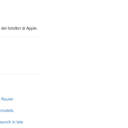
ei fotolibri di Apple.
i Router
e models
launch in late