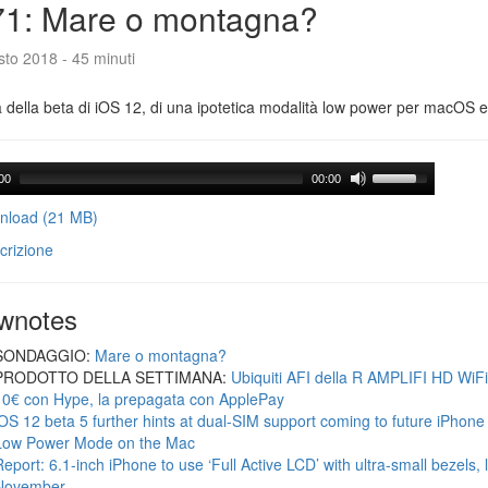
71: Mare o montagna?
to 2018 - 45 minuti
a della beta di iOS 12, di una ipotetica modalità low power per macOS e d
00
00:00
load (21 MB)
crizione
wnotes
SONDAGGIO:
Mare o montagna?
PRODOTTO DELLA SETTIMANA:
Ubiquiti AFI della R AMPLIFI HD WiF
10€ con Hype, la prepagata con ApplePay
iOS 12 beta 5 further hints at dual-SIM support coming to future iPhon
Low Power Mode on the Mac
Report: 6.1-inch iPhone to use ‘Full Active LCD’ with ultra-small bezels, 
November