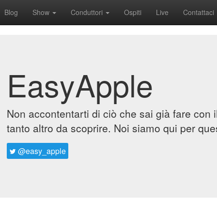
Blog
Show
Conduttori
Ospiti
Live
Contattaci
EasyApple
Non accontentarti di ciò che sai già fare con 
tanto altro da scoprire. Noi siamo qui per que
@easy_apple