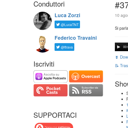
Conduttori
#3
Luca Zorzi
10 agos
@LucaTNT
Si parl
Federico Travaini
@ftrava
00:
⏬ Down
Iscriviti
📝 Tras
Sho
SUPPORTACI