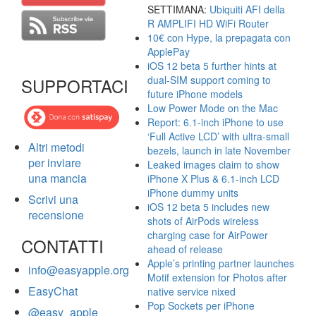
SETTIMANA:
Ubiquiti AFI della
R AMPLIFI HD WiFi Router
10€ con Hype, la prepagata con
ApplePay
iOS 12 beta 5 further hints at
dual-SIM support coming to
SUPPORTACI
future iPhone models
Low Power Mode on the Mac
Report: 6.1-inch iPhone to use
‘Full Active LCD’ with ultra-small
Altri metodi
bezels, launch in late November
per inviare
Leaked images claim to show
una mancia
iPhone X Plus & 6.1-inch LCD
iPhone dummy units
Scrivi una
iOS 12 beta 5 includes new
recensione
shots of AirPods wireless
charging case for AirPower
CONTATTI
ahead of release
Apple’s printing partner launches
info@easyapple.org
Motif extension for Photos after
EasyChat
native service nixed
Pop Sockets per iPhone
@easy_apple