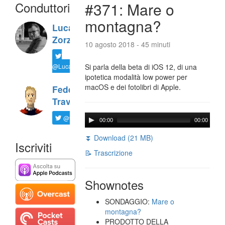
Conduttori
#371: Mare o
montagna?
Luca
Zorzi
10 agosto 2018 - 45 minuti
@LucaTNT
Si parla della beta di iOS 12, di una
ipotetica modalità low power per
macOS e dei fotolibri di Apple.
Federico
Travaini
@ftrava
00:00
00:00
⏬ Download (21 MB)
Iscriviti
📝 Trascrizione
Shownotes
SONDAGGIO:
Mare o
montagna?
PRODOTTO DELLA