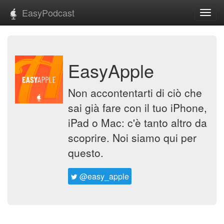
EasyPodcast
Toggl
navig
EasyApple
Non accontentarti di ciò che
sai già fare con il tuo iPhone,
iPad o Mac: c'è tanto altro da
scoprire. Noi siamo qui per
questo.
@easy_apple