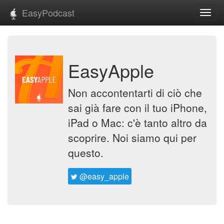
EasyPodcast
Toggl
navig
EasyApple
Non accontentarti di ciò che
sai già fare con il tuo iPhone,
iPad o Mac: c'è tanto altro da
scoprire. Noi siamo qui per
questo.
@easy_apple