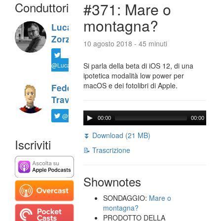
Conduttori
#371: Mare o
montagna?
Luca
Zorzi
10 agosto 2018 - 45 minuti
@LucaTNT
Si parla della beta di iOS 12, di una
ipotetica modalità low power per
macOS e dei fotolibri di Apple.
Federico
Travaini
@ftrava
00:00
00:00
⏬ Download (21 MB)
Iscriviti
📝 Trascrizione
Shownotes
SONDAGGIO:
Mare o
montagna?
PRODOTTO DELLA