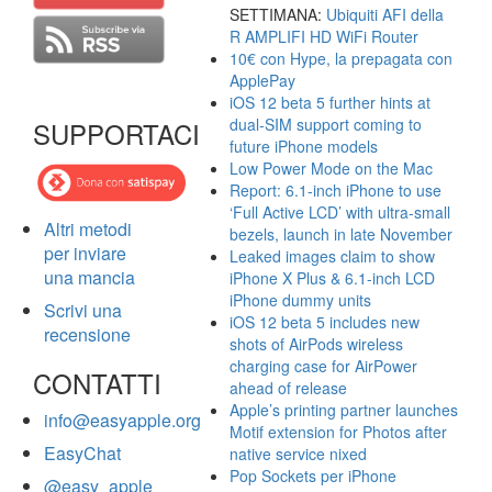
SETTIMANA:
Ubiquiti AFI della
R AMPLIFI HD WiFi Router
10€ con Hype, la prepagata con
ApplePay
iOS 12 beta 5 further hints at
dual-SIM support coming to
SUPPORTACI
future iPhone models
Low Power Mode on the Mac
Report: 6.1-inch iPhone to use
‘Full Active LCD’ with ultra-small
Altri metodi
bezels, launch in late November
per inviare
Leaked images claim to show
una mancia
iPhone X Plus & 6.1-inch LCD
iPhone dummy units
Scrivi una
iOS 12 beta 5 includes new
recensione
shots of AirPods wireless
charging case for AirPower
CONTATTI
ahead of release
Apple’s printing partner launches
info@easyapple.org
Motif extension for Photos after
EasyChat
native service nixed
Pop Sockets per iPhone
@easy_apple